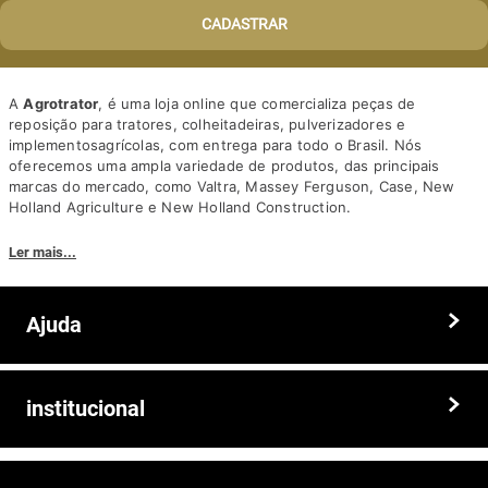
CADASTRAR
A
Agrotrator
, é uma loja online que comercializa peças de
reposição para tratores, colheitadeiras, pulverizadores e
implementosagrícolas, com entrega para todo o Brasil. Nós
oferecemos uma ampla variedade de produtos, das principais
marcas do mercado, como Valtra, Massey Ferguson, Case, New
Holland Agriculture e New Holland Construction.
Nosso diferencial está na qualidade dos produtos e nos preços
Ler mais...
competitivos. Nós também oferecemos um atendimento
personalizado, com equipe de profissionais altamente capacitados
para tirar dúvidas e auxiliar os clientes.
Ajuda
Somos a solução ideal para quem busca peças e acessórios agrícolas
de alta qualidade, preços competitivos e atendimento especializado.
Faça seu pedido hoje mesmo!
Trocas e devoluções
institucional
Prazos e entregas
Quem somos