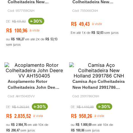
Colheitadeira New
Colheitadeira New
Holland 9577158 CNH
Holland 755066 CNH
Cód:
9577158CNH
Cód:
755066CNH
-
30%
R$
151
,
82
R$
49
,
43
à vista
R$
100
,
96
à vista
R$
52
,
03
Em até
1
de
sem juros
R$
106
,
27
R$
53
,
13
ou
em até
2
de
sem juros
Acoplamento Rotor
Camisa Aço Colheitadeira
Colheitadeira John Deere
New Holland 2991786
VV AH150405
CNH
Cód:
AH150405VV
Cód:
2991786CNH
-
30%
-
30%
R$
4
.
263
,
94
R$
1
.
440
,
98
R$
2
.
835
,
52
R$
958
,
26
à vista
à vista
R$
2
.
984
,
76
R$
1
.
008
,
69
ou
em até
10
de
ou
em até
10
de
R$
298
,
47
R$
100
,
86
sem juros
sem juros