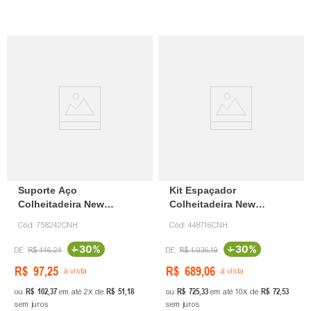
Suporte Aço
Kit Espaçador
Colheitadeira New
Colheitadeira New
Holland 758242 CNH
Holland 448716 CNH
Cód:
758242CNH
Cód:
448716CNH
-
30%
-
30%
R$
146
,
24
R$
1
.
036
,
19
R$
97
,
25
R$
689
,
06
à vista
à vista
R$
102
,
37
R$
51
,
18
R$
725
,
33
R$
72
,
53
ou
em até
2
de
ou
em até
10
de
sem juros
sem juros