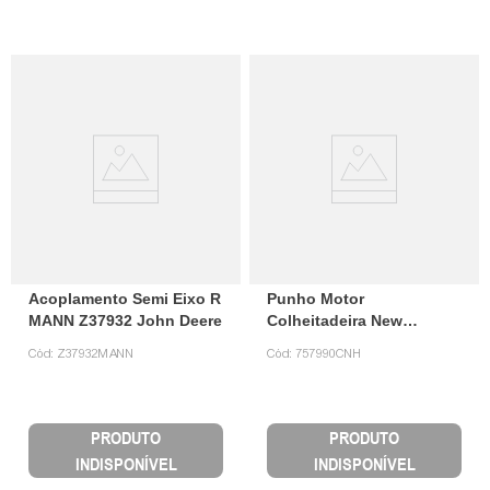
Acoplamento Semi Eixo R
Punho Motor
MANN Z37932 John Deere
Colheitadeira New
Holland 757990 CNH
Cód:
Z37932MANN
Cód:
757990CNH
PRODUTO
PRODUTO
INDISPONÍVEL
INDISPONÍVEL