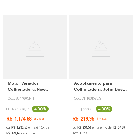
Motor Variador
Acoplamento para
Colheitadeira New
Colheitadeira John Deere
Holland 824760 CNH
AH163157
Cód:
824760CNH
Cód:
AH163157EG
-
30%
-
30%
R$
1
.
766
,
43
R$
330
,
76
R$
1
.
174
,
68
R$
219
,
95
à vista
à vista
R$
1
.
236
,
50
R$
231
,
53
R$
57
,
88
ou
em até
10
de
ou
em até
4
de
R$
123
,
65
sem juros
sem juros