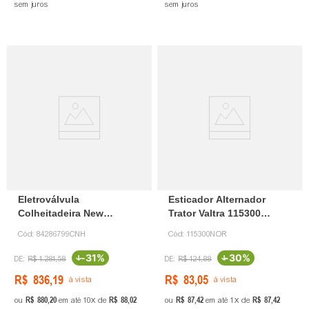
sem juros
sem juros
Eletroválvula
Esticador Alternador
Colheitadeira New
Trator Valtra 115300
Holland 84286799 CNH
Eraltractor
Cód:
84286799CNH
Cód:
115300NOR
-
31%
-
30%
R$
1
.
281
,
58
R$
124
,
88
R$
836
,
19
R$
83
,
05
à vista
à vista
R$
880
,
20
R$
88
,
02
R$
87
,
42
R$
87
,
42
ou
em até
10
de
ou
em até
1
de