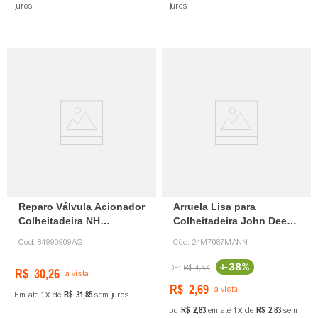
juros
juros
Reparo Válvula Acionador
Arruela Lisa para
Colheitadeira NH
Colheitadeira John Deere
84990909 Agel
24M7087
Cód:
84990909AG
Cód:
24M7087MANN
-
38%
R$
4
,
57
R$
30
,
26
à vista
R$
2
,
69
à vista
R$
31
,
85
Em até
1
de
sem juros
R$
2
,
83
R$
2
,
83
ou
em até
1
de
sem