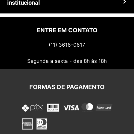
institucional
Prazos e entregas
Quem somos
Politica de privacidade
ENTRE EM CONTATO
Termos de uso
(11) 3616-0617
Nossos cupons
Segunda a sexta - das 8h às 18h
FORMAS DE PAGAMENTO