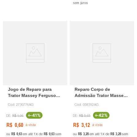
sem juros
Jogo de Reparo para
Reparo Corpo de
Trator Massey Ferguson
Admissão Trator Massey
2730774 Agel
Ferguson 58392 Agel
Cód:
2730774AG
Cód:
058392AG
-
41%
-
42%
R$
1
,
06
R$
5
,
65
R$
0
,
60
R$
3
,
12
à vista
à vista
R$
0
,
63
R$
0
,
63
R$
3
,
28
R$
3
,
28
ou
em até
1
de
sem
ou
em até
1
de
sem