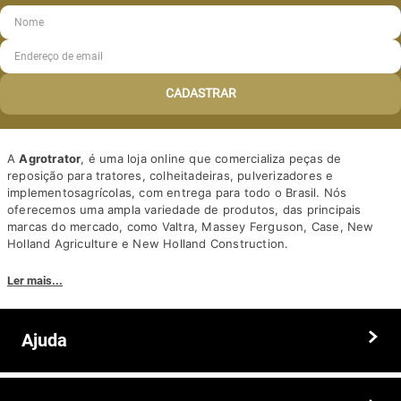
CADASTRAR
A
Agrotrator
, é uma loja online que comercializa peças de
reposição para tratores, colheitadeiras, pulverizadores e
implementosagrícolas, com entrega para todo o Brasil. Nós
oferecemos uma ampla variedade de produtos, das principais
marcas do mercado, como Valtra, Massey Ferguson, Case, New
Holland Agriculture e New Holland Construction.
Nosso diferencial está na qualidade dos produtos e nos preços
Ler mais...
competitivos. Nós também oferecemos um atendimento
personalizado, com equipe de profissionais altamente capacitados
para tirar dúvidas e auxiliar os clientes.
Ajuda
Somos a solução ideal para quem busca peças e acessórios agrícolas
de alta qualidade, preços competitivos e atendimento especializado.
Faça seu pedido hoje mesmo!
Trocas e devoluções