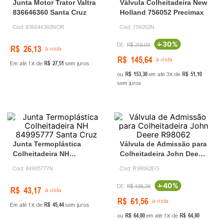
Junta Motor Trator Valtra
Válvula Colheitadeira New
836646360 Santa Cruz
Holland 756052 Precimax
Cód:
836646360NOR
Cód:
756052N
-
30%
R$
219
,
00
R$
26
,
13
à vista
R$
145
,
64
à vista
R$
27
,
51
Em até
1
de
sem juros
R$
153
,
30
R$
51
,
10
ou
em até
3
de
sem juros
Junta Termoplástica
Válvula de Admissão para
Colheitadeira NH
Colheitadeira John Deere
84995777 Santa Cruz
R98062
Cód:
84995777N
Cód:
R98062EG
-
40%
R$
108
,
26
R$
43
,
17
à vista
R$
61
,
56
à vista
R$
45
,
44
Em até
1
de
sem juros
R$
64
,
80
R$
64
,
80
ou
em até
1
de