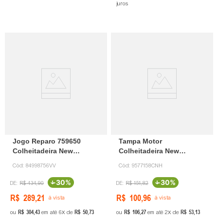
juros
Jogo Reparo 759650
Tampa Motor
Colheitadeira New
Colheitadeira New
Holland 84998756 VV
Holland 9577158 CNH
Cód:
84998756VV
Cód:
9577158CNH
-
30%
-
30%
R$
434
,
90
R$
151
,
82
R$
289
,
21
R$
100
,
96
à vista
à vista
R$
304
,
43
R$
50
,
73
R$
106
,
27
R$
53
,
13
ou
em até
6
de
ou
em até
2
de