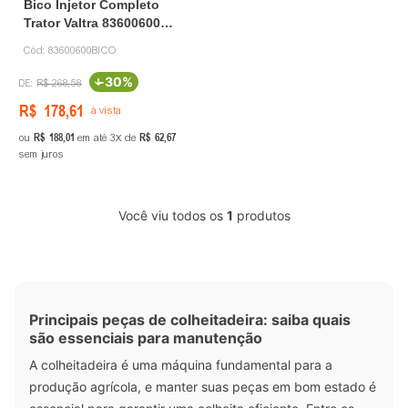
Bico Injetor Completo
Trator Valtra 83600600
Vilmar
Cód:
83600600BICO
-
30%
R$
268
,
58
R$
178
,
61
à vista
R$
188
,
01
R$
62
,
67
ou
em até
3
de
sem juros
Você viu todos os
1
produtos
Principais peças de colheitadeira: saiba quais
são essenciais para manutenção
A colheitadeira é uma máquina fundamental para a
produção agrícola, e manter suas peças em bom estado é