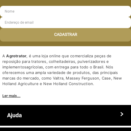
CADASTRAR
A
Agrotrator
, é uma loja online que comercializa peças de
reposição para tratores, colheitadeiras, pulverizadores e
implementosagrícolas, com entrega para todo o Brasil. Nós
oferecemos uma ampla variedade de produtos, das principais
marcas do mercado, como Valtra, Massey Ferguson, Case, New
Holland Agriculture e New Holland Construction.
Nosso diferencial está na qualidade dos produtos e nos preços
Ler mais...
competitivos. Nós também oferecemos um atendimento
personalizado, com equipe de profissionais altamente capacitados
para tirar dúvidas e auxiliar os clientes.
Ajuda
Somos a solução ideal para quem busca peças e acessórios agrícolas
de alta qualidade, preços competitivos e atendimento especializado.
Faça seu pedido hoje mesmo!
Trocas e devoluções