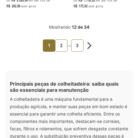
ou
em até
10
de
ou
em até
10
de
R$
202
,
86
R$
175
,
02
sem juros
sem juros
Mostrando
12 de 34
...
1
2
3
Principais peças de colheitadeira: saiba quais
são essenciais para manutenção
A colheitadeira é uma máquina fundamental para a
produção agrícola, e manter suas peças em bom estado é
essencial para garantir uma colheita eficiente. Entre os
componentes mais importantes, destacam-se correias,
facas, filtros e rolamentos, que sofrem desgaste constante
durante o uso. A substituição preventiva dessas peças é