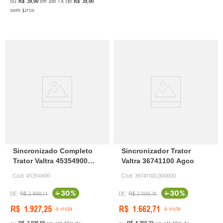
R$
39
,
00
R$
39
,
00
ou
em até
1
de
sem juros
Sincronizado Completo
Sincronizador Trator
Trator Valtra 45354900
Valtra 36741100 Agco
Agco
Cód:
45354900
Cód:
36741100,000000
-
30%
-
30%
R$
2
.
898
,
11
R$
2
.
500
,
31
R$
1
.
927
,
25
R$
1
.
662
,
71
à vista
à vista
R$
2
.
028
,
68
R$
1
.
750
,
22