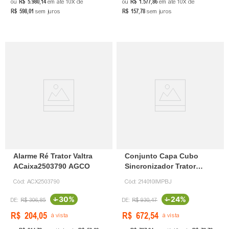
R$
5
.
980
,
14
R$
1
.
577
,
86
ou
em até
10
de
ou
em até
10
de
R$
598
,
01
R$
157
,
78
sem juros
sem juros
Alarme Ré Trator Valtra
Conjunto Capa Cubo
ACaixa2503790 AGCO
Sincronizador Trator
Valtra 214010I Bejol
Cód:
ACX2503790
Cód:
214010IMPBJ
-
30%
-
24%
R$
306
,
85
R$
930
,
47
R$
204
,
05
R$
672
,
54
à vista
à vista