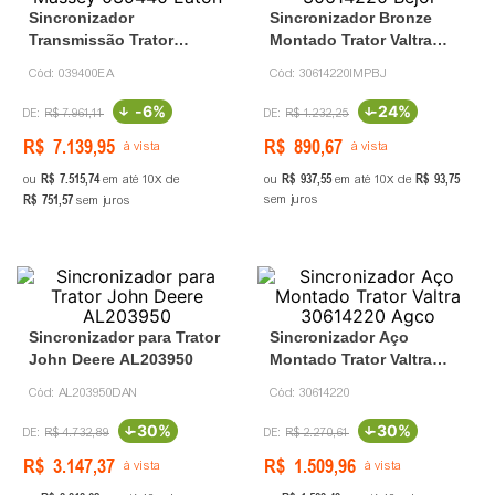
Sincronizador
Sincronizador Bronze
Transmissão Trator
Montado Trator Valtra
Massey 039440 Eaton
30614220 Bejol
Cód:
039400EA
Cód:
30614220IMPBJ
-
6%
-
24%
R$
7
.
961
,
11
R$
1
.
232
,
25
R$
7
.
139
,
95
R$
890
,
67
à vista
à vista
R$
7
.
515
,
74
R$
937
,
55
R$
93
,
75
ou
em até
10
de
ou
em até
10
de
R$
751
,
57
sem juros
sem juros
Sincronizador para Trator
Sincronizador Aço
John Deere AL203950
Montado Trator Valtra
30614220 Agco
Cód:
AL203950DAN
Cód:
30614220
-
30%
-
30%
R$
4
.
732
,
89
R$
2
.
270
,
61
R$
3
.
147
,
37
R$
1
.
509
,
96
à vista
à vista