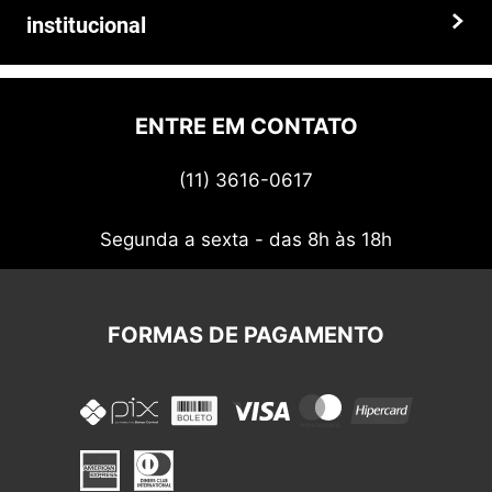
institucional
Prazos e entregas
Quem somos
Politica de privacidade
ENTRE EM CONTATO
Termos de uso
(11) 3616-0617
Nossos cupons
Segunda a sexta - das 8h às 18h
FORMAS DE PAGAMENTO