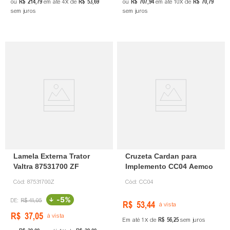
R$
214
,
79
R$
53
,
69
R$
707
,
94
R$
70
,
79
ou
em até
4
de
ou
em até
10
de
sem juros
sem juros
Lamela Externa Trator
Cruzeta Cardan para
Valtra 87531700 ZF
Implemento CC04 Aemco
Cód:
87531700Z
Cód:
CC04
-
5%
R$
41
,
05
R$
53
,
44
à vista
R$
37
,
05
à vista
R$
56
,
25
Em até
1
de
sem juros