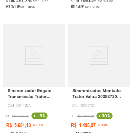
R$
3
.
313
,
02
R$
1
.
589
,
43
ou
em até
10
de
ou
em até
10
de
R$
331
,
30
R$
158
,
94
sem juros
sem juros
Sincronizador Engate
Sincronizados Montado
Transmissão Trator
Trator Valtra 30383720
Massey 039440 Eaton
Agco
Cód:
039440EA
Cód:
30383720
-
6%
-
30%
R$
6
.
334
,
51
R$
2
.
254
,
09
R$
5
.
681
,
13
R$
1
.
498
,
97
à vista
à vista