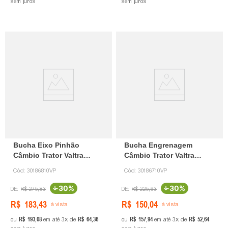
sem juros
sem juros
Bucha Eixo Pinhão
Bucha Engrenagem
Câmbio Trator Valtra
Câmbio Trator Valtra
30186810 Verpec
30186710 Verpec
Cód:
30186810VP
Cód:
30186710VP
-
30%
-
30%
R$
275
,
83
R$
225
,
63
R$
183
,
43
R$
150
,
04
à vista
à vista
R$
193
,
08
R$
64
,
36
R$
157
,
94
R$
52
,
64
ou
em até
3
de
ou
em até
3
de