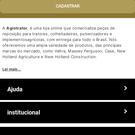
CADASTRAR
A
Agrotrator
, é uma loja online que comercializa peças de
reposição para tratores, colheitadeiras, pulverizadores e
implementosagrícolas, com entrega para todo o Brasil. Nós
oferecemos uma ampla variedade de produtos, das principais
marcas do mercado, como Valtra, Massey Ferguson, Case, New
Holland Agriculture e New Holland Construction.
Nosso diferencial está na qualidade dos produtos e nos preços
Ler mais...
competitivos. Nós também oferecemos um atendimento
personalizado, com equipe de profissionais altamente capacitados
para tirar dúvidas e auxiliar os clientes.
Ajuda
Somos a solução ideal para quem busca peças e acessórios agrícolas
de alta qualidade, preços competitivos e atendimento especializado.
Faça seu pedido hoje mesmo!
Trocas e devoluções
institucional
Prazos e entregas
Quem somos