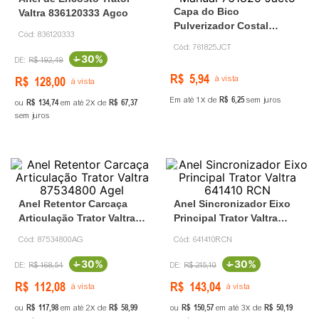
Capa do Bico
Valtra 836120333 Agco
Pulverizador Costal
Cód:
836120333
Manual 761825 Jacto
Cód:
761825JCT
-
30%
R$
192
,
49
R$
5
,
94
R$
128
,
00
à vista
à vista
R$
6
,
25
Em até
1
de
sem juros
R$
134
,
74
R$
67
,
37
ou
em até
2
de
sem juros
Anel Retentor Carcaça
Anel Sincronizador Eixo
Articulação Trator Valtra
Principal Trator Valtra
87534800 Agel
641410 RCN
Cód:
87534800AG
Cód:
641410RCN
-
30%
-
30%
R$
168
,
54
R$
215
,
10
R$
112
,
08
R$
143
,
04
à vista
à vista
R$
117
,
98
R$
58
,
99
R$
150
,
57
R$
50
,
19
ou
em até
2
de
ou
em até
3
de