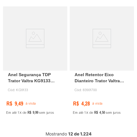
Anel Segurança TDP
Anel Retentor Eixo
Trator Valtra KG9133
Dianteiro Trator Valtra
Agco
83901700 Agco
Cód:
KG9133
Cód:
83901700
R$
9
,
49
R$
4
,
28
à vista
à vista
R$
9
,
99
R$
4
,
50
Em até
1
de
sem juros
Em até
1
de
sem juros
Mostrando
12 de 1.224