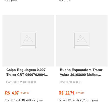
sem juros
sem juros
Calço Regulagem 0,007
Bucha Espaçadora Trator
Trator CBT 0900702004
Valtra 30108600 Mallas
Santa Cruz
Car
Cód:
900702004,000000
Cód:
30108600SH
R$
4
,
07
R$
22
,
71
à vista
à vista
R$
4
,
28
R$
23
,
91
Em até
1
de
sem juros
Em até
1
de
sem juros