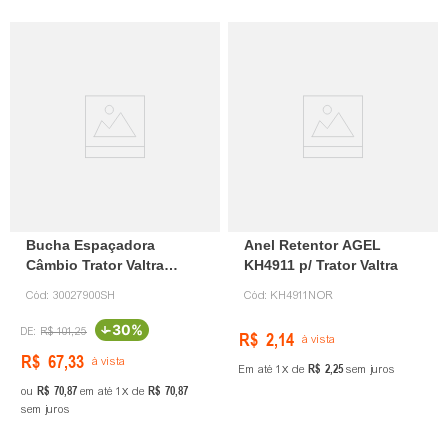
Bucha Espaçadora
Anel Retentor AGEL
Câmbio Trator Valtra
KH4911 p/ Trator Valtra
30027900 Mallas Car
Cód:
30027900SH
Cód:
KH4911NOR
-
30%
R$
101
,
25
R$
2
,
14
à vista
R$
67
,
33
à vista
R$
2
,
25
Em até
1
de
sem juros
R$
70
,
87
R$
70
,
87
ou
em até
1
de
sem juros