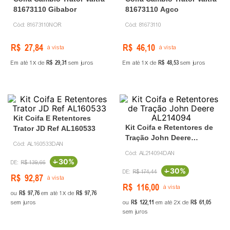
81673110 Gibabor
81673110 Agco
Cód:
81673110NOR
Cód:
81673110
R$
27
,
84
R$
46
,
10
à vista
à vista
R$
29
,
31
R$
48
,
53
Em até
1
de
sem juros
Em até
1
de
sem juros
Kit Coifa E Retentores
Kit Coifa e Retentores de
Trator JD Ref AL160533
Tração John Deere
Cód:
AL160533DAN
AL214094
Cód:
AL214094DAN
-
30%
R$
139
,
66
-
30%
R$
174
,
44
R$
92
,
87
à vista
R$
116
,
00
à vista
R$
97
,
76
R$
97
,
76
ou
em até
1
de
R$
122
,
11
R$
61
,
05
sem juros
ou
em até
2
de
sem juros