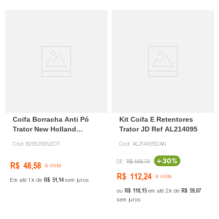
Coifa Borracha Anti Pó
Kit Coifa E Retentores
Trator New Holland
Trator JD Ref AL214095
82952065 Unoplast
Cód:
82952065ZOT
Cód:
AL214095DAN
-
30%
R$
168
,
78
R$
48
,
58
à vista
R$
112
,
24
à vista
R$
51
,
14
Em até
1
de
sem juros
R$
118
,
15
R$
59
,
07
ou
em até
2
de
sem juros