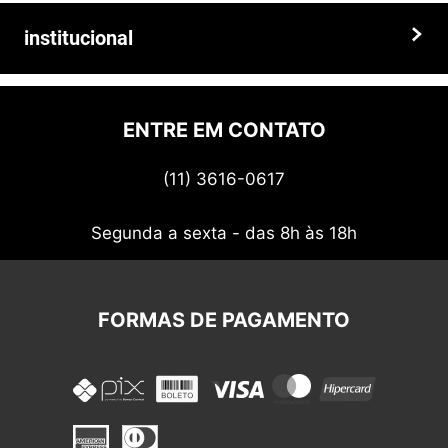
Faça seu pedido hoje mesmo!
Trocas e devoluções
institucional
Prazos e entregas
Quem somos
Politica de privacidade
ENTRE EM CONTATO
Termos de uso
(11) 3616-0617
Nossos cupons
Segunda a sexta - das 8h às 18h
FORMAS DE PAGAMENTO