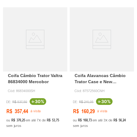
Coifa Câmbio Trator Valtra
Coifa Alavancas Câmbio
86834000 Mercobor
Trator Case e New
Holland 87572560 CNH
Cód:
86834000SH
Cód:
87572560CNH
-
30%
-
30%
R$
537
,
50
R$
241
,
05
R$
357
,
44
R$
160
,
29
à vista
à vista
R$
376
,
25
R$
53
,
75
R$
168
,
73
R$
56
,
24
ou
em até
7
de
ou
em até
3
de
sem juros
sem juros