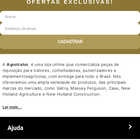
OFERTAS EXCLUSIVAS!
CADASTRAR
A
Agrotrator
, é uma loja online que comercializa peças de
reposição para tratores, colheitadeiras, pulverizadores e
implementosagrícolas, com entrega para todo o Brasil. Nós
oferecemos uma ampla variedade de produtos, das principais
marcas do mercado, como Valtra, Massey Ferguson, Case, New
Holland Agriculture e New Holland Construction.
Nosso diferencial está na qualidade dos produtos e nos preços
Ler mais...
competitivos. Nós também oferecemos um atendimento
personalizado, com equipe de profissionais altamente capacitados
para tirar dúvidas e auxiliar os clientes.
Ajuda
Somos a solução ideal para quem busca peças e acessórios agrícolas
de alta qualidade, preços competitivos e atendimento especializado.