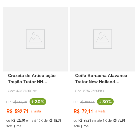
Cruzeta de Articulação
Coifa Borracha Alavanca
Tração Trator NH
Trator New Holland
47492120 CNH
87572560 DVS
Cód:
47492120CNH
Cód:
87572560BIO
-
30%
-
30%
R$
891
,
30
R$
108
,
45
R$
592
,
71
R$
72
,
11
à vista
à vista
R$
623
,
91
R$
62
,
39
R$
75
,
91
R$
75
,
91
ou
em até
10
de
ou
em até
1
de
sem juros
sem juros