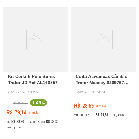
Kit Coifa E Retentores
Coifa Alavancas Câmbio
Trator JD Ref AL160857
Trator Massey 6269767M1
Mercobor
Cód:
AL160857DAN
Cód:
6269767M1SH
-
49%
R$
163
,
00
R$
23
,
59
à vista
R$
79
,
14
à vista
R$
24
,
83
Em até
1
de
sem juros
R$
83
,
30
R$
83
,
30
ou
em até
1
de
sem juros