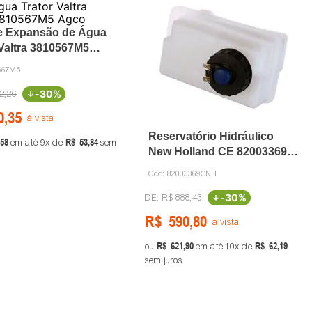
e Expansão de Água
 Valtra 3810567M5
567M5
-
30%
2
,
26
0
,
35
à vista
Reservatório Hidráulico
58
R$
53
,
84
em até
9
de
sem
New Holland CE 82003369
CNH
Cód:
82003369CNH
-
30%
R$
888
,
43
R$
590
,
80
à vista
R$
621
,
90
R$
62
,
19
ou
em até
10
de
sem juros