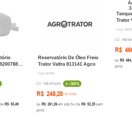
Tanqu
Trator
Agco
Cód:
3810
R$
69
R$
46
tório
Reservatório De Óleo Freio
R$
484
,
ou
 82007885
Trator Valtra 813141 Agco
juros
Cód:
813141
-
30%
R$
373
,
23
R$
248
,
20
à vista
R$
53
,
49
R$
261
,
26
R$
52
,
25
de
ou
em até
5
de
sem
juros