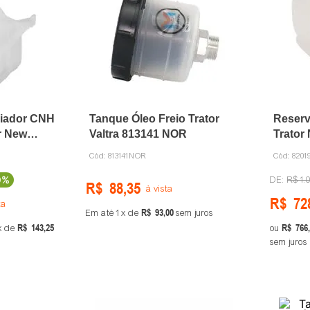
diador CNH
Tanque Óleo Freio Trator
Reserv
r New
Valtra 813141 NOR
Trator
82019
Cód:
813141NOR
Cód:
8201
0%
R$
1
.
0
R$
88
,
35
à vista
R$
72
ta
R$
93
,
00
Em até
1
de
sem juros
R$
143
,
25
R$
766
,
de
ou
sem juros