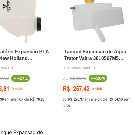
atório Expansão PLA
Tanque Expansão de Água
 New Holland
Trator Valtra 3810567M5
588 CNH
HGS
9588CNH
Cód:
3810567M5HGS
-
27%
-
30%
51
,
02
R$
387
,
10
8
,
61
R$
257
,
42
à vista
à vista
96
R$
76
,
69
R$
270
,
97
R$
54
,
19
em até
10
de
ou
em até
5
de
sem
juros