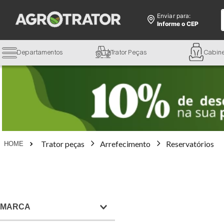
Enviar para:
Informe o CEP
Departamentos
Trator Peças
Cabin
Trator peças
Arrefecimento
Reservatórios
MARCA
CNH