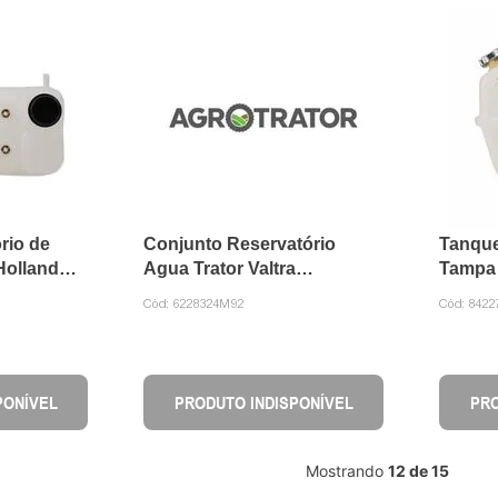
rio de
Conjunto Reservatório
Tanqu
Holland
Agua Trator Valtra
Tampa
6228324M92 Agco
84227
Cód:
6228324M92
Cód:
8422
PONÍVEL
PRODUTO INDISPONÍVEL
PRO
Mostrando
12 de 15