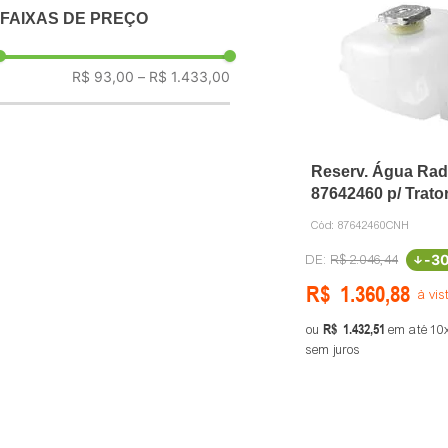
FAIXAS DE PREÇO
AGCO
NOR
R$ 93,00
–
R$ 1.433,00
HGS
Reserv. Água Ra
87642460 p/ Trato
Holland
Cód:
87642460CNH
-
3
R$
2
.
046
,
44
R$
1
.
360
,
88
à vis
R$
1
.
432
,
51
ou
em até
10
sem juros