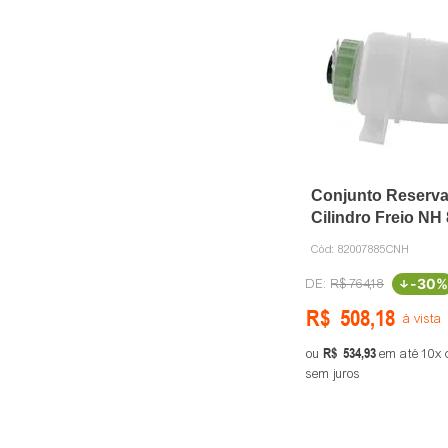
Conjunto Reserva
Cilindro Freio NH
CNH
Cód:
82007885CNH
-
30%
R$
764
,
18
R$
508
,
18
à vista
R$
534
,
93
ou
em até
10
sem juros