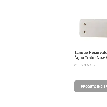
Tanque Reservató
Água Trator New 
82019583 CNH
Cód:
82019583CNH
PRODUTO INDIS