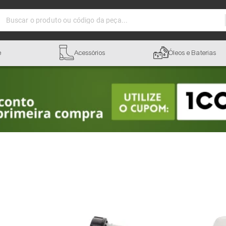
Buscar o produto ou código da peça...
e
Acessórios
Óleos e Baterias