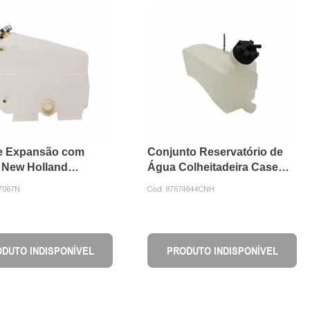
e Expansão com
Conjunto Reservatório de
 New Holland
Água Colheitadeira Case
067 NOR
87674844 CNH
7067N
Cód:
87674844CNH
DUTO INDISPONÍVEL
PRODUTO INDISPONÍVEL