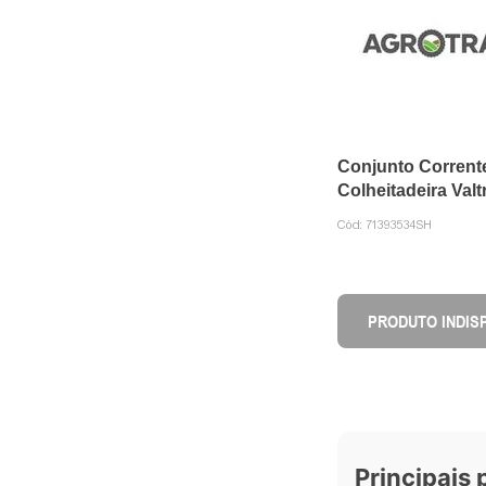
Conjunto Corrent
Colheitadeira Valt
71393534 DVS
Cód:
71393534SH
PRODUTO INDIS
Principais