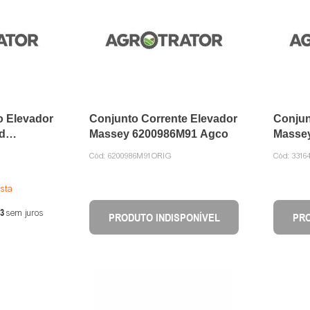
o Elevador
Conjunto Corrente Elevador
Conjun
d
Massey 6200986M91 Agco
Masse
Cód:
6200986M91ORIG
Cód:
3316
ista
3
sem juros
PRODUTO INDISPONÍVEL
PRO