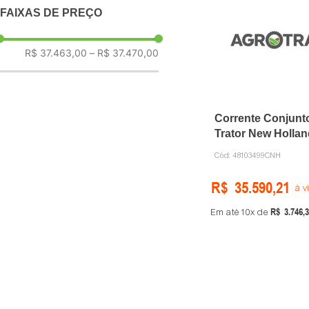
FAIXAS DE PREÇO
CNH
AGCO
R$ 37.463,00
–
R$ 37.470,00
Corrente Conjunt
Trator New Hollan
48103499 CNH
Cód:
48103499CNH
R$
35
.
590
,
21
à v
R$
3
.
746
,
3
Em até
10
de