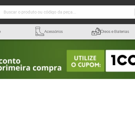
Buscar o produto ou código da peça...
e
Acessórios
Óleos e Baterias