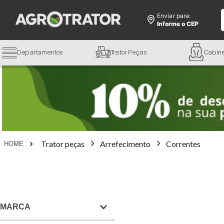
Enviar para:
Informe o CEP
Departamentos
Trator Peças
Cabin
Trator peças
Arrefecimento
Correntes
MARCA
DVS