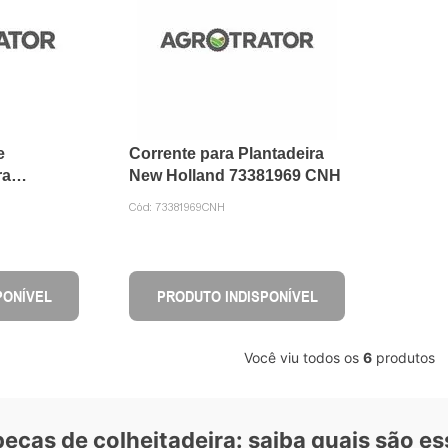
e
Corrente para Plantadeira
ra
New Holland 73381969 CNH
Cód:
73381969CNH
PONÍVEL
PRODUTO INDISPONÍVEL
Você viu todos os
6
produtos
 peças de colheitadeira: saiba quais são 