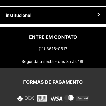
Somos a solução ideal para quem busca peças e acessórios agrícolas
de alta qualidade, preços competitivos e atendimento especializado.
Faça seu pedido hoje mesmo!
Trocas e devoluções
institucional
Prazos e entregas
Quem somos
Politica de privacidade
ENTRE EM CONTATO
Termos de uso
(11) 3616-0617
Nossos cupons
Segunda a sexta - das 8h às 18h
FORMAS DE PAGAMENTO