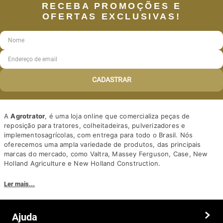
RECEBA PROMOÇÕES E
OFERTAS EXCLUSIVAS!
CADASTRAR
A
Agrotrator
, é uma loja online que comercializa peças de
reposição para tratores, colheitadeiras, pulverizadores e
implementosagrícolas, com entrega para todo o Brasil. Nós
oferecemos uma ampla variedade de produtos, das principais
marcas do mercado, como Valtra, Massey Ferguson, Case, New
Holland Agriculture e New Holland Construction.
Nosso diferencial está na qualidade dos produtos e nos preços
Ler mais...
competitivos. Nós também oferecemos um atendimento
personalizado, com equipe de profissionais altamente capacitados
para tirar dúvidas e auxiliar os clientes.
Ajuda