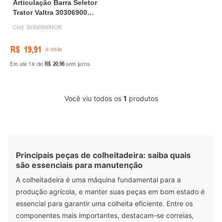
Articulação Barra Seletor
Trator Valtra 30306900
Tomazino
Cód:
30306900NOR
R$
19
,
91
à vista
R$
20
,
96
Em até
1
de
sem juros
Você viu todos os
1
produtos
Principais peças de colheitadeira: saiba quais
são essenciais para manutenção
A colheitadeira é uma máquina fundamental para a
produção agrícola, e manter suas peças em bom estado é
essencial para garantir uma colheita eficiente. Entre os
componentes mais importantes, destacam-se correias,