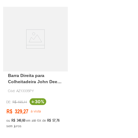
Barra Direita para
Colheitadeira John Deere
A13335
Cód:
AZ13335PY
-
30%
R$
495
,
14
R$
329
,
27
à vista
R$
346
,
60
R$
57
,
76
ou
em até
6
de
sem juros