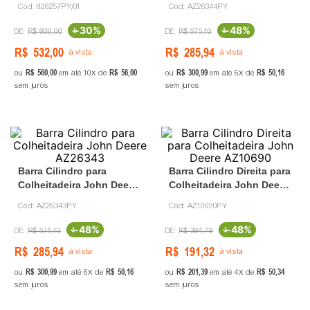
Cód:
826257PY/01
Cód:
AZ26344PY
-
30%
-
48%
R$
800
,
00
R$
575
,
10
R$
532
,
00
R$
285
,
94
à vista
à vista
R$
560
,
00
R$
56
,
00
R$
300
,
99
R$
50
,
16
ou
em até
10
de
ou
em até
6
de
sem juros
sem juros
Barra Cilindro para
Barra Cilindro Direita para
Colheitadeira John Deere
Colheitadeira John Deere
AZ26343
AZ10690
Cód:
AZ26343PY
Cód:
AZ10690PY
-
48%
-
48%
R$
575
,
10
R$
384
,
78
R$
285
,
94
R$
191
,
32
à vista
à vista
R$
300
,
99
R$
50
,
16
R$
201
,
39
R$
50
,
34
ou
em até
6
de
ou
em até
4
de
sem juros
sem juros