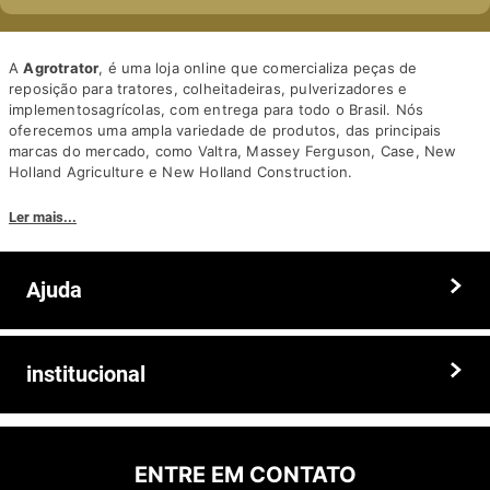
A
Agrotrator
, é uma loja online que comercializa peças de
reposição para tratores, colheitadeiras, pulverizadores e
implementosagrícolas, com entrega para todo o Brasil. Nós
oferecemos uma ampla variedade de produtos, das principais
marcas do mercado, como Valtra, Massey Ferguson, Case, New
Holland Agriculture e New Holland Construction.
Nosso diferencial está na qualidade dos produtos e nos preços
Ler mais...
competitivos. Nós também oferecemos um atendimento
personalizado, com equipe de profissionais altamente capacitados
para tirar dúvidas e auxiliar os clientes.
Ajuda
Somos a solução ideal para quem busca peças e acessórios agrícolas
de alta qualidade, preços competitivos e atendimento especializado.
Faça seu pedido hoje mesmo!
Trocas e devoluções
institucional
Prazos e entregas
Quem somos
Politica de privacidade
ENTRE EM CONTATO