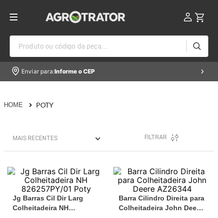
Produto ou código da peça...
Enviar para:
Informe o CEP
POTY
FILTRAR
MAIS RECENTES
Jg Barras Cil Dir Larg
Barra Cilindro Direita para
Colheitadeira NH
Colheitadeira John Deere
826257PY/01 Poty
AZ26344