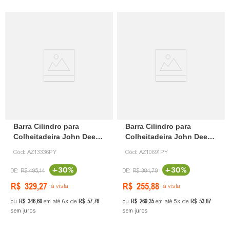
Barra Cilindro para
Barra Cilindro para
Colheitadeira John Deere
Colheitadeira John Deere
AZ13336
AZ10691
Cód:
AZ13336PY
Cód:
AZ10691PY
-
30%
-
30%
R$
495
,
14
R$
384
,
79
R$
329
,
27
R$
255
,
88
à vista
à vista
R$
346
,
60
R$
57
,
76
R$
269
,
35
R$
53
,
87
ou
em até
6
de
ou
em até
5
de
sem juros
sem juros