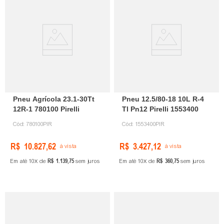
Pneu Agrícola 23.1-30Tt
Pneu 12.5/80-18 10L R-4
12R-1 780100 Pirelli
Tl Pn12 Pirelli 1553400
Cód:
780100PIR
Cód:
1553400PIR
R$
10
.
827
,
62
R$
3
.
427
,
12
à vista
à vista
R$
1
.
139
,
75
R$
360
,
75
Em até
10
de
sem juros
Em até
10
de
sem juros