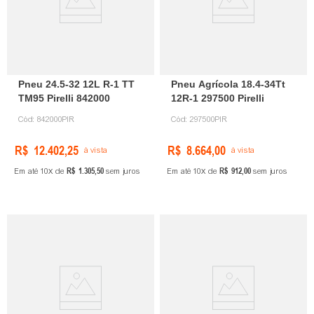
Pneu 24.5-32 12L R-1 TT
Pneu Agrícola 18.4-34Tt
TM95 Pirelli 842000
12R-1 297500 Pirelli
Cód:
842000PIR
Cód:
297500PIR
R$
12
.
402
,
25
R$
8
.
664
,
00
à vista
à vista
R$
1
.
305
,
50
R$
912
,
00
Em até
10
de
sem juros
Em até
10
de
sem juros