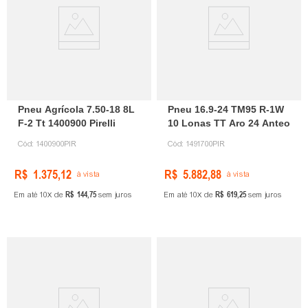
Pneu Agrícola 7.50-18 8L
Pneu 16.9-24 TM95 R-1W
F-2 Tt 1400900 Pirelli
10 Lonas TT Aro 24 Anteo
Cód:
1400900PIR
Cód:
1491700PIR
R$
1
.
375
,
12
R$
5
.
882
,
88
à vista
à vista
R$
144
,
75
R$
619
,
25
Em até
10
de
sem juros
Em até
10
de
sem juros