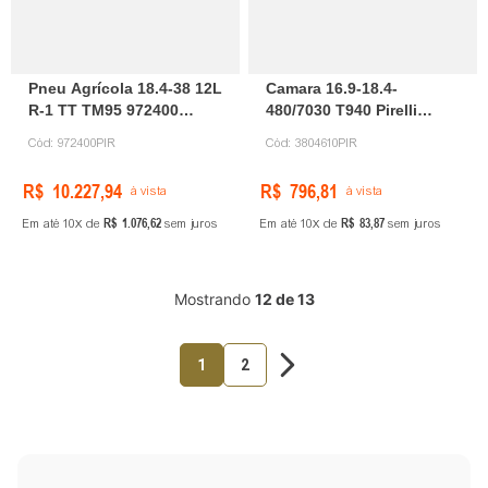
Pneu Agrícola 18.4-38 12L
Camara 16.9-18.4-
R-1 TT TM95 972400
480/7030 T940 Pirelli
Pirelli
3804610
Cód:
972400PIR
Cód:
3804610PIR
R$
10
.
227
,
94
R$
796
,
81
à vista
à vista
R$
1
.
076
,
62
R$
83
,
87
Em até
10
de
sem juros
Em até
10
de
sem juros
Mostrando
12 de 13
1
2