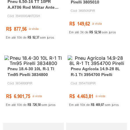
Pneu 6.50-16 TT 10PR
Pirelli 3805010
A.AT06 Rod Militar Anteo
Cód:
3805010PIR
(by Prometeon)
Cód:
3949000ANTDSH
R$
149
,
62
à vista
R$
877
,
56
à vista
R$
52
,
50
Em até
3
de
sem juros
R$
92
,
37
Em até
10
de
sem juros
Pneu 18.4-30 10L R-1 Tl
Pneu Agrícola 14.9-28 8L
Tm95 Pirelli 3834800
R-1 Tt 3954700 Pirelli
Cód:
3834800PIR
Cód:
3954700PIR
R$
6
.
901
,
75
R$
4
.
463
,
81
à vista
à vista
R$
726
,
50
R$
469
,
87
Em até
10
de
sem juros
Em até
10
de
sem juros