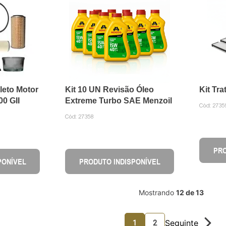
leto Motor
Kit 10 UN Revisão Óleo
Kit Tr
00 GII
Extreme Turbo SAE Menzoil
Cód:
2735
Cód:
27358
PRO
PONÍVEL
PRODUTO INDISPONÍVEL
Mostrando
12 de 13
1
2