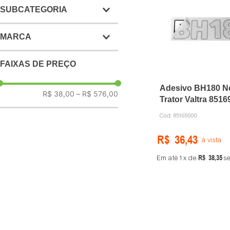
SUBCATEGORIA
Direção
Reparos, buchas e anéis
MARCA
Ar, óleo e combustível
Óleo Transmissão
MWM
FAIXAS DE PREÇO
Filtro de óleo
MENZOIL
Adesivo BH180 N
CNH
R$ 38,00
–
R$ 576,00
Trator Valtra 851
AGCO
Cód:
85169000
TECFIL
R$
36
,
43
à vista
PETRONAS
R$
38
,
35
Em até
1
de
se
DVS