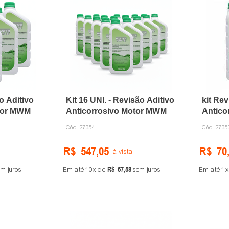
ão Aditivo
Kit 16 UNI. - Revisão Aditivo
kit Rev
otor MWM
Anticorrosivo Motor MWM
Antico
Cód:
27354
Cód:
2735
R$
547
,
05
R$
70
à vista
R$
57
,
58
m juros
Em até
10
de
sem juros
Em até
1