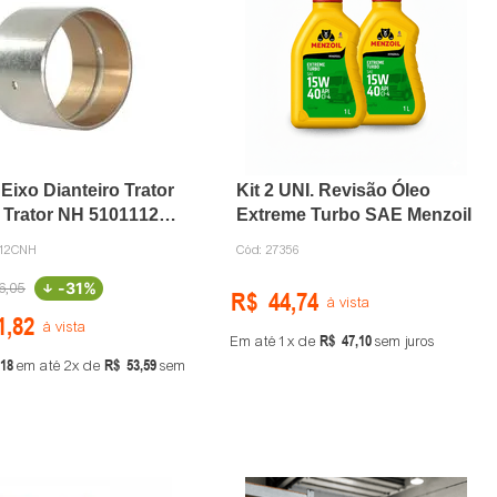
Eixo Dianteiro Trator
Kit 2 UNI. Revisão Óleo
 Trator NH 5101112
Extreme Turbo SAE Menzoil
112CNH
Cód:
27356
-
31%
6
,
05
R$
44
,
74
à vista
1
,
82
à vista
R$
47
,
10
Em até
1
de
sem juros
18
R$
53
,
59
em até
2
de
sem