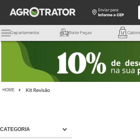
Enviar para:
Informe o CEP
Departamentos
Trator Peças
Cabin
Kit Revisão
CATEGORIA
Óleos