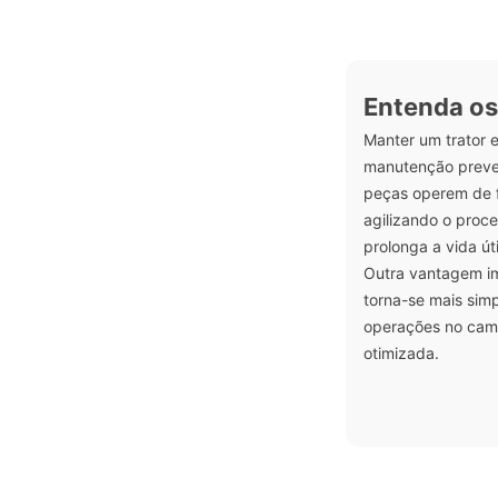
Entenda os
Manter um trator 
manutenção prevent
peças operem de f
agilizando o proc
prolonga a vida út
Outra vantagem im
torna-se mais simp
operações no camp
otimizada.