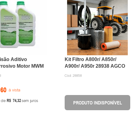
isão Aditivo
Kit Filtro A800r/ A850r/
rrosivo Motor MWM
A900r/ A950r 28938 AGCO
3
Cód:
28858
,
60
à vista
R$
74
,
32
de
sem juros
PRODUTO INDISPONÍVEL