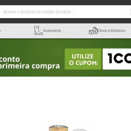
Buscar o produto ou código da peça...
e
Acessórios
Óleos e Baterias