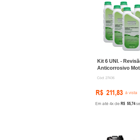
Kit 6 UNI. - Revis
Anticorrosivo M
Cód:
27436
R$
211
,
83
à vista
R$
55
,
74
Em até
4
de
se