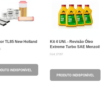
ator TL85 New Holland
Kit 4 UNI. - Revisão Óleo
Extreme Turbo SAE Menzoil
9
Cód:
27357
DUTO INDISPONÍVEL
PRODUTO INDISPONÍVEL