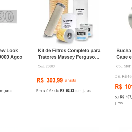
ew Look
Kit de Filtros Completo para
Bucha 
69000 Agco
Tratores Massey Ferguson
Case e
265 / 275 / 283 / 270 / 285 /
CNH
Cód:
26683
Cód:
5101
290 / 575
R$
15
R$
303
,
99
à vista
R$
10
R$
53
,
33
m juros
Em até
6
de
sem juros
R$
107
,
ou
juros