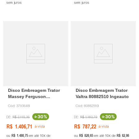
sem juros
sem juros
Disco Embreagem Trator
Disco Embreagem Trator
Massey Ferguson
Valtra 80882510 Ingeauto
3793648 Ingeauto
Cód:
3793648I
Cód:
80882510I
-
30%
-
30%
R$
2
.
115
,
36
R$
1
.
183
,
79
R$
1
.
406
,
71
R$
787
,
22
à vista
à vista
R$
1
.
480
,
75
R$
828
,
65
R$
82
,
86
ou
em até
10
de
ou
em até
10
de