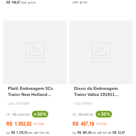
R$
148
,
07
sem juros
sem juros
Platô Embreagem 3Cc
Disco da Embreagem
Trator New Holland
Trator Valtra 191911
9575450 Ingeauto
Ingeauto
Cód:
9575450I
Cód:
191911I
-
30%
-
30%
R$
1
.
957
,
93
R$
687
,
49
R$
1
.
302
,
02
R$
457
,
18
à vista
à vista
R$
1
.
370
,
55
R$
481
,
24
R$
53
,
47
ou
em até
10
de
ou
em até
9
de