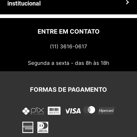
institucional
Prazos e entregas
Quem somos
Politica de privacidade
ENTRE EM CONTATO
Termos de uso
(11) 3616-0617
Nossos cupons
Segunda a sexta - das 8h às 18h
FORMAS DE PAGAMENTO