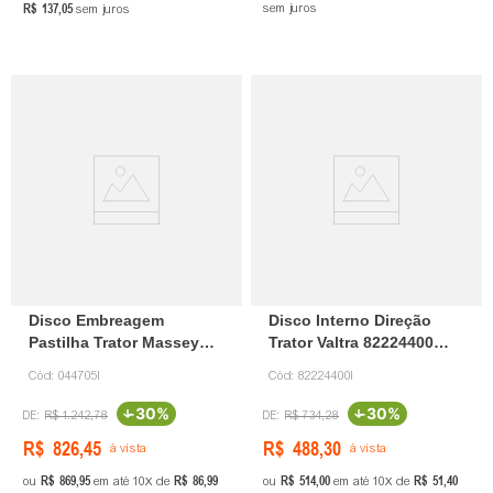
R$
137
,
05
sem juros
sem juros
Disco Embreagem
Disco Interno Direção
Pastilha Trator Massey
Trator Valtra 82224400
044705 Ingeauto
Ingeauto
Cód:
044705I
Cód:
82224400I
-
30%
-
30%
R$
1
.
242
,
78
R$
734
,
28
R$
826
,
45
R$
488
,
30
à vista
à vista
R$
869
,
95
R$
86
,
99
R$
514
,
00
R$
51
,
40
ou
em até
10
de
ou
em até
10
de