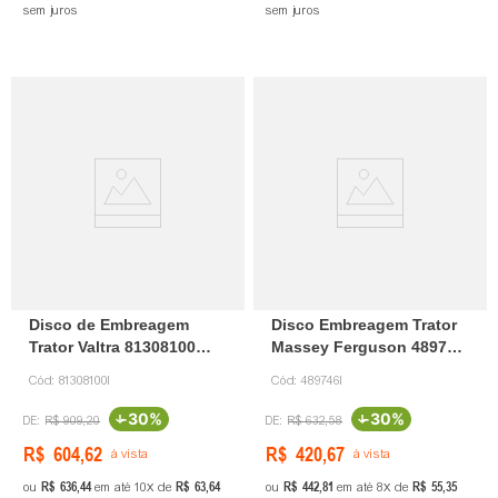
sem juros
sem juros
Disco de Embreagem
Disco Embreagem Trator
Trator Valtra 81308100
Massey Ferguson 489746
Ingeauto
Ingeauto
Cód:
81308100I
Cód:
489746I
-
30%
-
30%
R$
909
,
20
R$
632
,
58
R$
604
,
62
R$
420
,
67
à vista
à vista
R$
636
,
44
R$
63
,
64
R$
442
,
81
R$
55
,
35
ou
em até
10
de
ou
em até
8
de