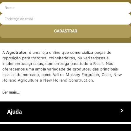
CADASTRAR
A
Agrotrator
, é uma loja online que comercializa peças de
reposição para tratores, colheitadeiras, pulverizadores e
implementosagrícolas, com entrega para todo o Brasil. Nós
oferecemos uma ampla variedade de produtos, das principais
marcas do mercado, como Valtra, Massey Ferguson, Case, New
Holland Agriculture e New Holland Construction.
Nosso diferencial está na qualidade dos produtos e nos preços
Ler mais...
competitivos. Nós também oferecemos um atendimento
personalizado, com equipe de profissionais altamente capacitados
para tirar dúvidas e auxiliar os clientes.
Ajuda
Somos a solução ideal para quem busca peças e acessórios agrícolas
de alta qualidade, preços competitivos e atendimento especializado.
Faça seu pedido hoje mesmo!
Trocas e devoluções