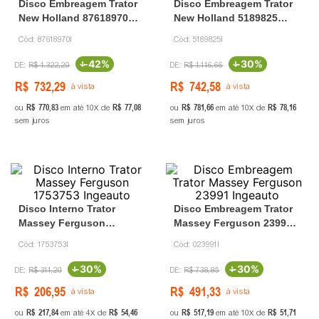
Disco Embreagem Trator
Disco Embreagem Trator
New Holland 87618970
New Holland 5189825
Ingeauto
Ingeauto
Cód:
87618970I
Cód:
5189825I
-
42%
-
30%
R$
1
.
322
,
20
R$
1
.
116
,
66
R$
732
,
29
R$
742
,
58
à vista
à vista
R$
770
,
83
R$
77
,
08
R$
781
,
66
R$
78
,
16
ou
em até
10
de
ou
em até
10
de
sem juros
sem juros
Disco Interno Trator
Disco Embreagem Trator
Massey Ferguson
Massey Ferguson 23991
1753753 Ingeauto
Ingeauto
Cód:
1753753I
Cód:
023991I
-
30%
-
30%
R$
311
,
20
R$
738
,
85
R$
206
,
95
R$
491
,
33
à vista
à vista
R$
217
,
84
R$
54
,
46
R$
517
,
19
R$
51
,
71
ou
em até
4
de
ou
em até
10
de