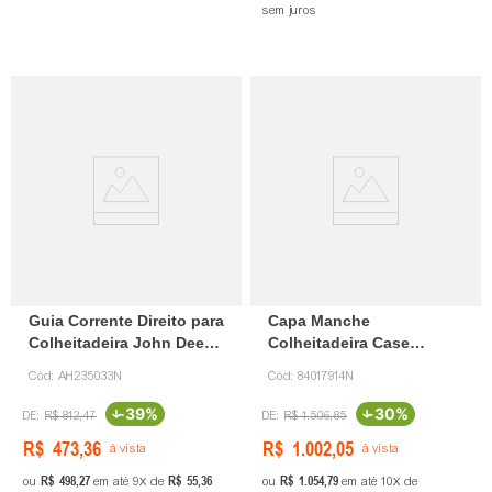
sem juros
Guia Corrente Direito para
Capa Manche
Colheitadeira John Deere
Colheitadeira Case
AH235033
84017914Indagril
Cód:
AH235033N
Cód:
84017914N
-
39%
-
30%
R$
812
,
47
R$
1
.
506
,
85
R$
473
,
36
R$
1
.
002
,
05
à vista
à vista
R$
498
,
27
R$
55
,
36
R$
1
.
054
,
79
ou
em até
9
de
ou
em até
10
de