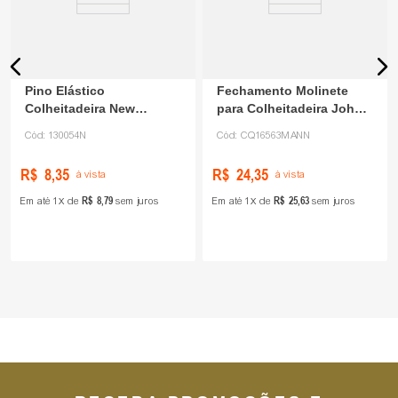
Pino Elástico
Fechamento Molinete
Colheitadeira New
para Colheitadeira John
Holland 130054 FIX
Deere CQ16563
Cód:
130054N
Cód:
CQ16563MANN
R$
8
,
35
R$
24
,
35
à vista
à vista
R$
8
,
79
R$
25
,
63
Em até
1
de
sem juros
Em até
1
de
sem juros