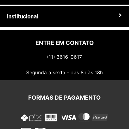
de alta qualidade, preços competitivos e atendimento especializado.
Faça seu pedido hoje mesmo!
Trocas e devoluções
institucional
Prazos e entregas
Quem somos
Politica de privacidade
ENTRE EM CONTATO
Termos de uso
(11) 3616-0617
Nossos cupons
Segunda a sexta - das 8h às 18h
FORMAS DE PAGAMENTO