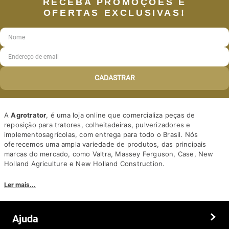
RECEBA PROMOÇÕES E
OFERTAS EXCLUSIVAS!
CADASTRAR
A
Agrotrator
, é uma loja online que comercializa peças de
reposição para tratores, colheitadeiras, pulverizadores e
implementosagrícolas, com entrega para todo o Brasil. Nós
oferecemos uma ampla variedade de produtos, das principais
marcas do mercado, como Valtra, Massey Ferguson, Case, New
Holland Agriculture e New Holland Construction.
Nosso diferencial está na qualidade dos produtos e nos preços
Ler mais...
competitivos. Nós também oferecemos um atendimento
personalizado, com equipe de profissionais altamente capacitados
para tirar dúvidas e auxiliar os clientes.
Ajuda
Somos a solução ideal para quem busca peças e acessórios agrícolas