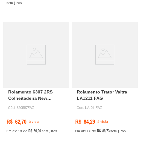
sem juros
Rolamento 6307 2RS
Rolamento Trator Valtra
Colheitadeira New
LA1211 FAG
Holland 320557 FAG
Cód:
320557FAG
Cód:
LA1211FAG
R$
62
,
70
R$
84
,
29
à vista
à vista
R$
66
,
00
R$
88
,
73
Em até
1
de
sem juros
Em até
1
de
sem juros