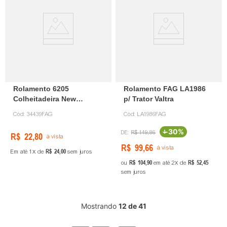
Rolamento 6205
Rolamento FAG LA1986
Colheitadeira New
p/ Trator Valtra
Holland p/ 34439 FAG
Cód:
34439FAG
Cód:
LA1986FAG
-
30%
R$
149
,
86
R$
22
,
80
à vista
R$
99
,
66
à vista
R$
24
,
00
Em até
1
de
sem juros
R$
104
,
90
R$
52
,
45
ou
em até
2
de
sem juros
Mostrando
12 de 41