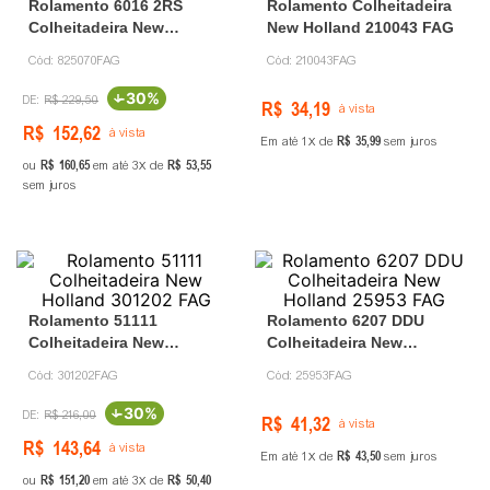
Rolamento 6016 2RS
Rolamento Colheitadeira
Colheitadeira New
New Holland 210043 FAG
Holland 825070 FAG
Cód:
825070FAG
Cód:
210043FAG
-
30%
R$
229
,
50
R$
34
,
19
à vista
R$
152
,
62
à vista
R$
35
,
99
Em até
1
de
sem juros
R$
160
,
65
R$
53
,
55
ou
em até
3
de
sem juros
Rolamento 51111
Rolamento 6207 DDU
Colheitadeira New
Colheitadeira New
Holland 301202 FAG
Holland 25953 FAG
Cód:
301202FAG
Cód:
25953FAG
-
30%
R$
216
,
00
R$
41
,
32
à vista
R$
143
,
64
à vista
R$
43
,
50
Em até
1
de
sem juros
R$
151
,
20
R$
50
,
40
ou
em até
3
de