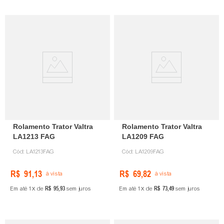
Rolamento Trator Valtra
Rolamento Trator Valtra
LA1213 FAG
LA1209 FAG
Cód:
LA1213FAG
Cód:
LA1209FAG
R$
91
,
13
R$
69
,
82
à vista
à vista
R$
95
,
93
R$
73
,
49
Em até
1
de
sem juros
Em até
1
de
sem juros