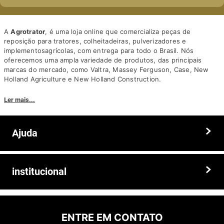
A
Agrotrator
, é uma loja online que comercializa peças de
reposição para tratores, colheitadeiras, pulverizadores e
implementosagrícolas, com entrega para todo o Brasil. Nós
oferecemos uma ampla variedade de produtos, das principais
marcas do mercado, como Valtra, Massey Ferguson, Case, New
Holland Agriculture e New Holland Construction.
Nosso diferencial está na qualidade dos produtos e nos preços
Ler mais...
competitivos. Nós também oferecemos um atendimento
personalizado, com equipe de profissionais altamente capacitados
para tirar dúvidas e auxiliar os clientes.
Ajuda
Somos a solução ideal para quem busca peças e acessórios agrícolas
de alta qualidade, preços competitivos e atendimento especializado.
Faça seu pedido hoje mesmo!
Trocas e devoluções
institucional
Prazos e entregas
Quem somos
Politica de privacidade
ENTRE EM CONTATO