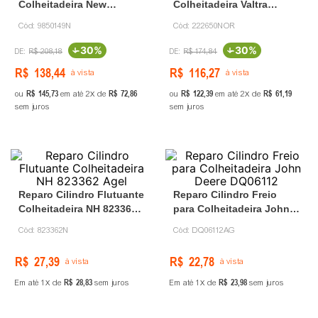
Colheitadeira New
Colheitadeira Valtra
Holland 9850149 Carmax
222650 Eraltractor
Cód:
9850149N
Cód:
222650NOR
-
30%
-
30%
R$
208
,
18
R$
174
,
84
R$
138
,
44
R$
116
,
27
à vista
à vista
R$
145
,
73
R$
72
,
86
R$
122
,
39
R$
61
,
19
ou
em até
2
de
ou
em até
2
de
sem juros
sem juros
Reparo Cilindro Flutuante
Reparo Cilindro Freio
Colheitadeira NH 823362
para Colheitadeira John
Agel
Deere DQ06112
Cód:
823362N
Cód:
DQ06112AG
R$
27
,
39
R$
22
,
78
à vista
à vista
R$
28
,
83
R$
23
,
98
Em até
1
de
sem juros
Em até
1
de
sem juros