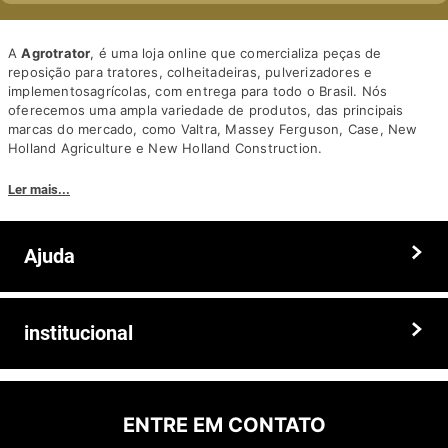
A
Agrotrator
, é uma loja online que comercializa peças de
reposição para tratores, colheitadeiras, pulverizadores e
implementosagrícolas, com entrega para todo o Brasil. Nós
oferecemos uma ampla variedade de produtos, das principais
marcas do mercado, como Valtra, Massey Ferguson, Case, New
Holland Agriculture e New Holland Construction.
Nosso diferencial está na qualidade dos produtos e nos preços
Ler mais...
competitivos. Nós também oferecemos um atendimento
personalizado, com equipe de profissionais altamente capacitados
para tirar dúvidas e auxiliar os clientes.
Ajuda
Somos a solução ideal para quem busca peças e acessórios agrícolas
de alta qualidade, preços competitivos e atendimento especializado.
Faça seu pedido hoje mesmo!
Trocas e devoluções
institucional
Prazos e entregas
Quem somos
Politica de privacidade
ENTRE EM CONTATO