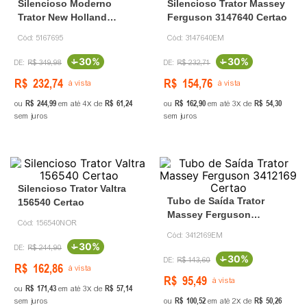
Silencioso Moderno
Silencioso Trator Massey
Trator New Holland
Ferguson 3147640 Certao
5167695 Certao
Cód:
5167695
Cód:
3147640EM
-
30%
-
30%
R$
349
,
98
R$
232
,
71
R$
232
,
74
R$
154
,
76
à vista
à vista
R$
244
,
99
R$
61
,
24
R$
162
,
90
R$
54
,
30
ou
em até
4
de
ou
em até
3
de
sem juros
sem juros
Silencioso Trator Valtra
Tubo de Saída Trator
156540 Certao
Massey Ferguson
Cód:
156540NOR
3412169 Certao
Cód:
3412169EM
-
30%
R$
244
,
90
-
30%
R$
143
,
60
R$
162
,
86
à vista
R$
95
,
49
à vista
R$
171
,
43
R$
57
,
14
ou
em até
3
de
R$
100
,
52
R$
50
,
26
sem juros
ou
em até
2
de