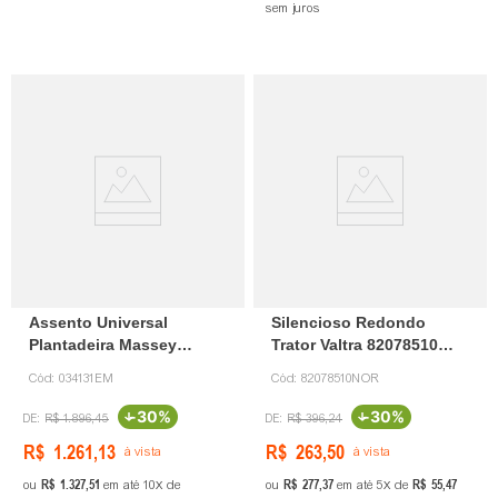
sem juros
Assento Universal
Silencioso Redondo
Plantadeira Massey
Trator Valtra 82078510
Ferguson 34131 Certão
Certão
Cód:
034131EM
Cód:
82078510NOR
-
30%
-
30%
R$
1
.
896
,
45
R$
396
,
24
R$
1
.
261
,
13
R$
263
,
50
à vista
à vista
R$
1
.
327
,
51
R$
277
,
37
R$
55
,
47
ou
em até
10
de
ou
em até
5
de