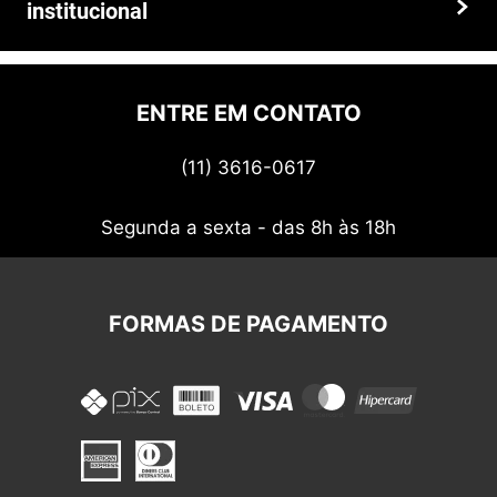
institucional
Prazos e entregas
Quem somos
Politica de privacidade
ENTRE EM CONTATO
Termos de uso
(11) 3616-0617
Nossos cupons
Segunda a sexta - das 8h às 18h
FORMAS DE PAGAMENTO