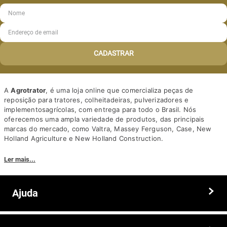
CADASTRAR
A
Agrotrator
, é uma loja online que comercializa peças de
reposição para tratores, colheitadeiras, pulverizadores e
implementosagrícolas, com entrega para todo o Brasil. Nós
oferecemos uma ampla variedade de produtos, das principais
marcas do mercado, como Valtra, Massey Ferguson, Case, New
Holland Agriculture e New Holland Construction.
Nosso diferencial está na qualidade dos produtos e nos preços
Ler mais...
competitivos. Nós também oferecemos um atendimento
personalizado, com equipe de profissionais altamente capacitados
para tirar dúvidas e auxiliar os clientes.
Ajuda
Somos a solução ideal para quem busca peças e acessórios agrícolas
de alta qualidade, preços competitivos e atendimento especializado.
Faça seu pedido hoje mesmo!
Trocas e devoluções