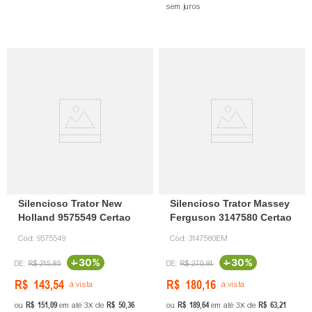
sem juros
Silencioso Trator New
Silencioso Trator Massey
Holland 9575549 Certao
Ferguson 3147580 Certao
Cód:
9575549
Cód:
3147580EM
-
30%
-
30%
R$
215
,
85
R$
270
,
91
R$
143
,
54
R$
180
,
16
à vista
à vista
R$
151
,
09
R$
50
,
36
R$
189
,
64
R$
63
,
21
ou
em até
3
de
ou
em até
3
de