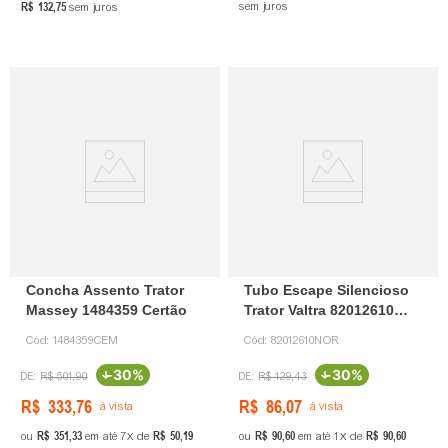
R$
132
,
75
sem juros
sem juros
Concha Assento Trator
Tubo Escape Silencioso
Massey 1484359 Certão
Trator Valtra 82012610
Certão
Cód:
1484359CEM
Cód:
82012610NOR
-
30%
-
30%
R$
501
,
90
R$
129
,
43
R$
333
,
76
R$
86
,
07
à vista
à vista
R$
351
,
33
R$
50
,
19
R$
90
,
60
R$
90
,
60
ou
em até
7
de
ou
em até
1
de