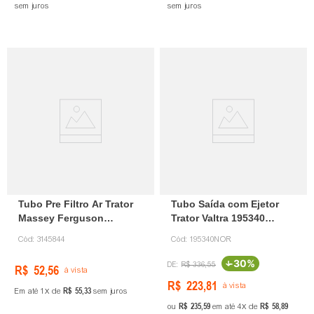
sem juros
sem juros
Tubo Pre Filtro Ar Trator
Tubo Saída com Ejetor
Massey Ferguson
Trator Valtra 195340
3145844 Certao
Certao
Cód:
3145844
Cód:
195340NOR
-
30%
R$
336
,
55
R$
52
,
56
à vista
R$
223
,
81
à vista
R$
55
,
33
Em até
1
de
sem juros
R$
235
,
59
R$
58
,
89
ou
em até
4
de