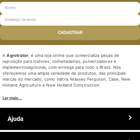
CADASTRAR
A
Agrotrator
, é uma loja online que comercializa peças de
reposição para tratores, colheitadeiras, pulverizadores e
implementosagrícolas, com entrega para todo o Brasil. Nós
oferecemos uma ampla variedade de produtos, das principais
marcas do mercado, como Valtra, Massey Ferguson, Case, New
Holland Agriculture e New Holland Construction.
Nosso diferencial está na qualidade dos produtos e nos preços
Ler mais...
competitivos. Nós também oferecemos um atendimento
personalizado, com equipe de profissionais altamente capacitados
para tirar dúvidas e auxiliar os clientes.
Ajuda
Somos a solução ideal para quem busca peças e acessórios agrícolas
de alta qualidade, preços competitivos e atendimento especializado.
Faça seu pedido hoje mesmo!
Trocas e devoluções