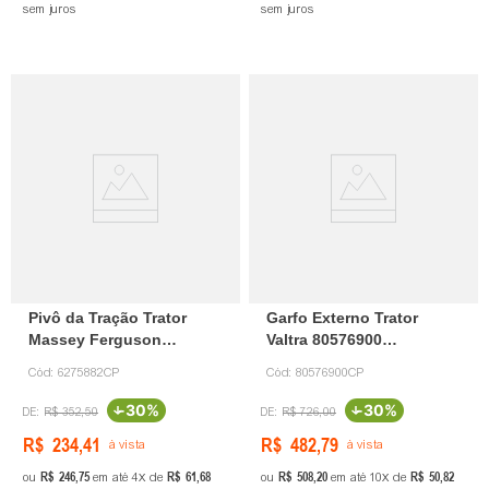
sem juros
sem juros
Pivô da Tração Trator
Garfo Externo Trator
Massey Ferguson
Valtra 80576900
6275882 Canaparts
Canaparts
Cód:
6275882CP
Cód:
80576900CP
-
30%
-
30%
R$
352
,
50
R$
726
,
00
R$
234
,
41
R$
482
,
79
à vista
à vista
R$
246
,
75
R$
61
,
68
R$
508
,
20
R$
50
,
82
ou
em até
4
de
ou
em até
10
de