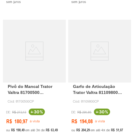
sem juros
sem juros
Pivô do Mancal Trator
Garfo de Articulação
Valtra 81700500
Trator Valtra 81109800
Canaparts
Canaparts
Cód:
81700500CP
Cód:
81109800CP
-
30%
-
30%
R$
272
,
13
R$
291
,
85
R$
180
,
97
R$
194
,
08
à vista
à vista
R$
190
,
49
R$
63
,
49
R$
204
,
29
R$
51
,
07
ou
em até
3
de
ou
em até
4
de