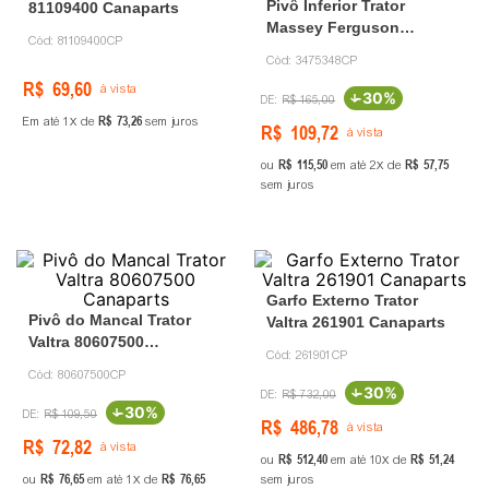
Pivô Inferior Trator
81109400 Canaparts
Massey Ferguson
Cód:
81109400CP
3475348 Canaparts
Cód:
3475348CP
R$
69
,
60
à vista
-
30%
R$
165
,
00
R$
73
,
26
Em até
1
de
sem juros
R$
109
,
72
à vista
R$
115
,
50
R$
57
,
75
ou
em até
2
de
sem juros
Garfo Externo Trator
Pivô do Mancal Trator
Valtra 261901 Canaparts
Valtra 80607500
Cód:
261901CP
Canaparts
Cód:
80607500CP
-
30%
R$
732
,
00
-
30%
R$
109
,
50
R$
486
,
78
à vista
R$
72
,
82
à vista
R$
512
,
40
R$
51
,
24
ou
em até
10
de
R$
76
,
65
R$
76
,
65
ou
em até
1
de
sem juros