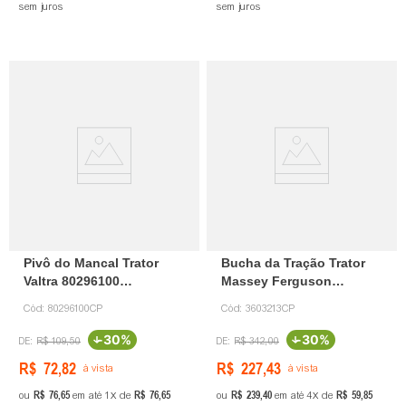
sem juros
sem juros
Pivô do Mancal Trator
Bucha da Tração Trator
Valtra 80296100
Massey Ferguson
Canaparts
3603213 Canaparts
Cód:
80296100CP
Cód:
3603213CP
-
30%
-
30%
R$
109
,
50
R$
342
,
00
R$
72
,
82
R$
227
,
43
à vista
à vista
R$
76
,
65
R$
76
,
65
R$
239
,
40
R$
59
,
85
ou
em até
1
de
ou
em até
4
de