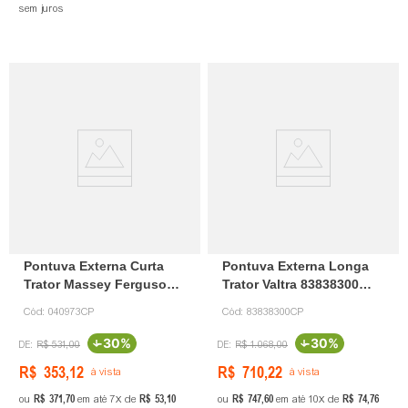
sem juros
Pontuva Externa Curta
Pontuva Externa Longa
Trator Massey Ferguson
Trator Valtra 83838300
40973 Canaparts
Canaparts
Cód:
040973CP
Cód:
83838300CP
-
30%
-
30%
R$
531
,
00
R$
1
.
068
,
00
R$
353
,
12
R$
710
,
22
à vista
à vista
R$
371
,
70
R$
53
,
10
R$
747
,
60
R$
74
,
76
ou
em até
7
de
ou
em até
10
de