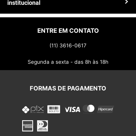
institucional
Prazos e entregas
Quem somos
Politica de privacidade
ENTRE EM CONTATO
Termos de uso
(11) 3616-0617
Nossos cupons
Segunda a sexta - das 8h às 18h
FORMAS DE PAGAMENTO