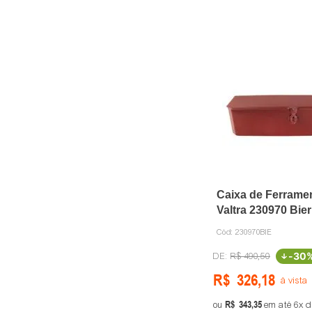
Caixa de Ferramen
Valtra 230970 Bier
Cód:
230970BIE
-
30
R$
490
,
50
R$
326
,
18
à vista
R$
343
,
35
ou
em até
6
d