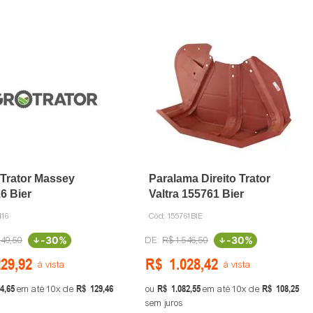
Trator Massey
Paralama Direito Trator
6 Bier
Valtra 155761 Bier
416
Cód:
155761BIE
-
30%
-
30%
849
,
50
R$
1
.
546
,
50
229
,
92
R$
1
.
028
,
42
à vista
à vista
4
,
65
R$
129
,
46
R$
1
.
082
,
55
R$
108
,
25
em até
10
de
ou
em até
10
de
sem juros