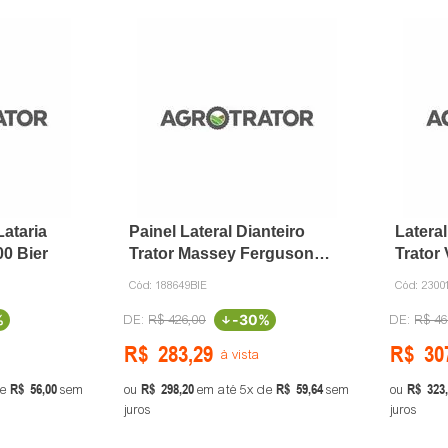
Lataria
Painel Lateral Dianteiro
Latera
00 Bier
Trator Massey Ferguson
Trator 
188649 Bier
Cód:
188649BIE
Cód:
230
%
-
30%
R$
426
,
00
R$
46
R$
283
,
29
R$
30
à vista
R$
56
,
00
R$
298
,
20
R$
59
,
64
R$
323
,
e
sem
ou
em até
5
de
sem
ou
juros
juros