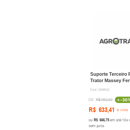
Caixa de ferramentas
Suporte Terceiro 
Trator Massey Fe
3408122 Bier
Cód:
3408122
-
30
R$
952
,
50
R$
633
,
41
à vista
R$
666
,
75
ou
em até
10
sem juros