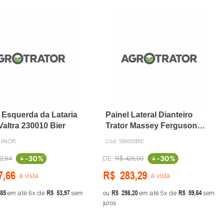
l Esquerda da Lataria
Painel Lateral Dianteiro
Valtra 230010 Bier
Trator Massey Ferguson
188650 Bier
010NOR
Cód:
188650BIE
-
30%
-
30%
2
,
64
R$
426
,
00
7
,
66
R$
283
,
29
à vista
à vista
85
R$
53
,
97
R$
298
,
20
R$
59
,
64
em até
6
de
sem
ou
em até
5
de
sem
juros