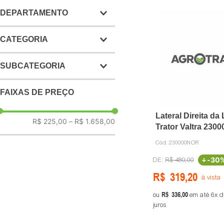
DEPARTAMENTO
Cabine
CATEGORIA
Trator peças
Acabamentos externos
SUBCATEGORIA
Pneus e rodas
Painel de instrumentos
Paralamas
Acessórios
FAIXAS DE PREÇO
Rodas
Capotas
Hidráulico
Lateral Direita da 
Indicadores
R$ 225,00
–
R$ 1.658,00
Trator Valtra 2300
Ferramentas
Terceiro ponto
Cód:
230000NOR
Direção
Reparos, buchas e anéis
-
30
R$
480
,
00
Capôs e portas
R$
319
,
20
Máscaras
à vista
Câmbio e transmissão
R$
336
,
00
ou
em até
6
d
Cubo de roda
juros
Capas