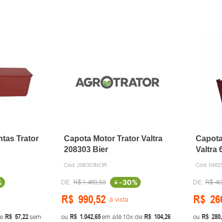
tas Trator
Capota Motor Trator Valtra
Capota
208303 Bier
Valtra 
Cód:
208303NOR
Cód:
6482
%
-
30%
R$
1
.
489
,
50
R$
40
R$
990
,
52
R$
26
à vista
R$
57
,
22
R$
1
.
042
,
65
R$
104
,
26
R$
280
,
e
sem
ou
em até
10
de
ou