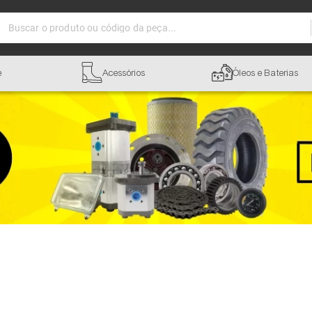
Buscar o produto ou código da peça...
e
Acessórios
Óleos e Baterias