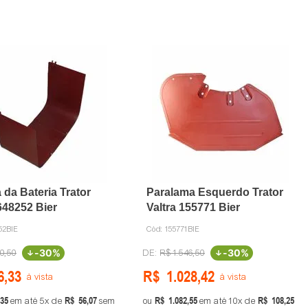
 da Bateria Trator
Paralama Esquerdo Trator
648252 Bier
Valtra 155771 Bier
52BIE
Cód:
155771BIE
-
30%
-
30%
0
,
50
R$
1
.
546
,
50
6
,
33
R$
1
.
028
,
42
à vista
à vista
35
R$
56
,
07
R$
1
.
082
,
55
R$
108
,
25
em até
5
de
sem
ou
em até
10
de