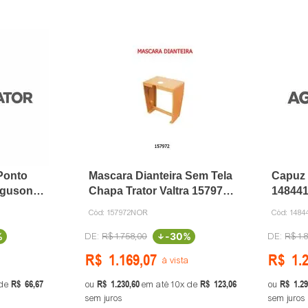
Ponto
Mascara Dianteira Sem Tela
Capuz 
rguson
Chapa Trator Valtra 157972
148441
Bier
Cód:
157972NOR
Cód:
1484
%
-
30%
R$
1
.
758
,
00
R$
1
.
R$
1
.
169
,
07
R$
1
.
à vista
R$
66
,
67
R$
1
.
230
,
60
R$
123
,
06
R$
1
.
29
de
ou
em até
10
de
ou
sem juros
sem juros