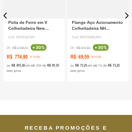
Polia de Ferro em V
Flange Aço Acionamento
Colheitadeira New
Colheitadeira NH
Holland 9514532 CNH
86979948 CNH
Cód:
9514532CNH
Cód:
86979948CNH
-
30%
-
30%
R$
1
.
165
,
11
R$
104
,
65
R$
774
,
80
R$
69
,
59
à vista
à vista
R$
815
,
58
R$
81
,
55
R$
73
,
25
R$
73
,
25
ou
em até
10
de
ou
em até
1
de
sem juros
sem juros
RECEBA PROMOÇÕES E