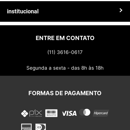
Faça seu pedido hoje mesmo!
Trocas e devoluções
institucional
Prazos e entregas
Quem somos
Politica de privacidade
ENTRE EM CONTATO
Termos de uso
(11) 3616-0617
Nossos cupons
Segunda a sexta - das 8h às 18h
FORMAS DE PAGAMENTO