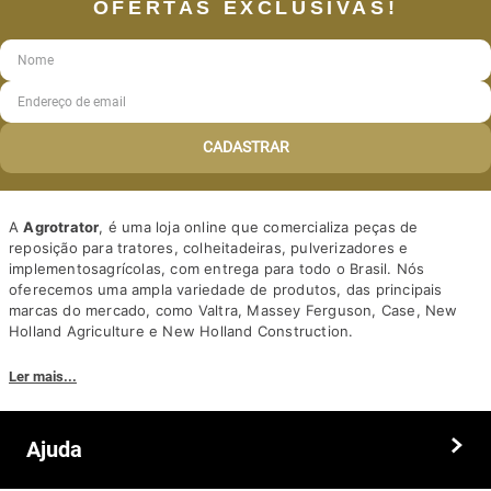
OFERTAS EXCLUSIVAS!
CADASTRAR
A
Agrotrator
, é uma loja online que comercializa peças de
reposição para tratores, colheitadeiras, pulverizadores e
implementosagrícolas, com entrega para todo o Brasil. Nós
oferecemos uma ampla variedade de produtos, das principais
marcas do mercado, como Valtra, Massey Ferguson, Case, New
Holland Agriculture e New Holland Construction.
Nosso diferencial está na qualidade dos produtos e nos preços
Ler mais...
competitivos. Nós também oferecemos um atendimento
personalizado, com equipe de profissionais altamente capacitados
para tirar dúvidas e auxiliar os clientes.
Ajuda
Somos a solução ideal para quem busca peças e acessórios agrícolas
de alta qualidade, preços competitivos e atendimento especializado.