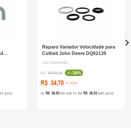
Reparo Variador Velocidade para
nd
Colheit John Deere DQ02139
Cód:
DQ02139AG
-
38%
R$
59
,
26
R$
34
,
70
à vista
R$
36
,
53
R$
36
,
53
m juros
ou
em até
1
de
sem juros