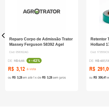
Reparo Corpo de Admissão Trator
Retentor 
Massey Ferguson 58392 Agel
Holland 
Cód:
058392AG
Cód:
173559C
-
42%
R$
5
,
65
R$
437
,
73
R$
3
,
12
R$
291
,
0
à vista
R$
3
,
28
R$
3
,
28
R$
306
,
41
ou
em até
1
de
sem juros
ou
e