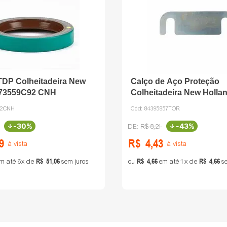
TDP Colheitadeira New
Calço de Aço Proteção
173559C92 CNH
Colheitadeira New Holla
84395857 THOR
92CNH
Cód:
84395857TOR
-
30%
-
43%
R$
8
,
21
9
R$
4
,
43
à vista
à vista
R$
51
,
06
R$
4
,
66
R$
4
,
66
m até
6
de
sem juros
ou
em até
1
de
se