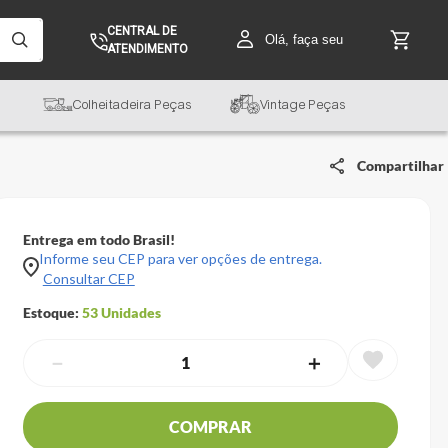
CENTRAL DE
Olá, faça seu
ATENDIMENTO
Colheitadeira Peças
Vintage Peças
Compartilhar
Entrega em todo Brasil!
Informe seu CEP para ver opções de entrega.
Consultar CEP
Estoque:
53
Unidades
－
＋
COMPRAR