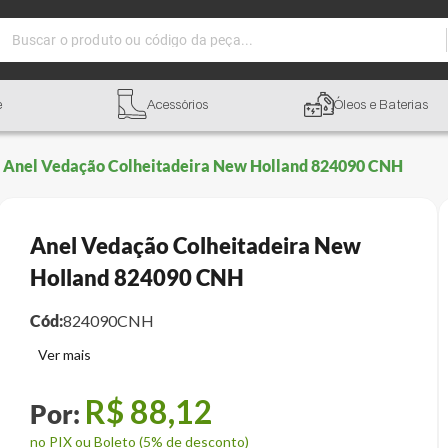
Buscar o produto ou código da peça...
e
Acessórios
Óleos e Baterias
Anel Vedação Colheitadeira New Holland 824090 CNH
Anel Vedação Colheitadeira New
Holland 824090 CNH
Cód:
824090CNH
R$
88
,
12
no PIX ou Boleto (5% de desconto)