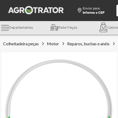
Enviar para:
Informe o CEP
Departamentos
Trator Peças
Cabin
Colheitadeira peças
Motor
Reparos, buchas e anéis