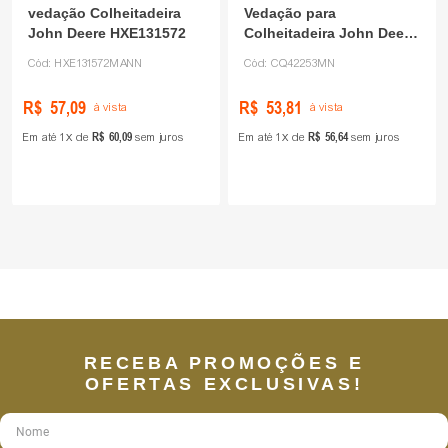
vedação Colheitadeira
Vedação para
John Deere HXE131572
Colheitadeira John Deere
CQ42253
Cód:
HXE131572MANN
Cód:
CQ42253MN
R$
57
,
09
R$
53
,
81
à vista
à vista
R$
60
,
09
R$
56
,
64
Em até
1
de
sem juros
Em até
1
de
sem juros
RECEBA PROMOÇÕES E
OFERTAS EXCLUSIVAS!