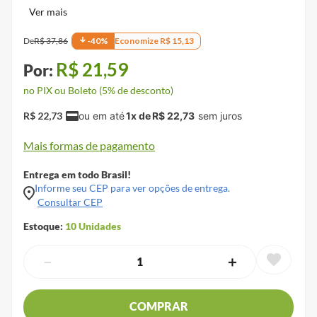
De
R$
37
,
86
-
40
%
Economize
R$
15
,
13
R$
21
,
59
no PIX ou Boleto (5% de desconto)
R$
22
,
73
1
x de
R$
22
,
73
Mais formas de pagamento
Entrega em todo Brasil!
Informe seu CEP para ver opções de entrega.
Consultar CEP
Estoque:
10
Unidades
－
＋
COMPRAR