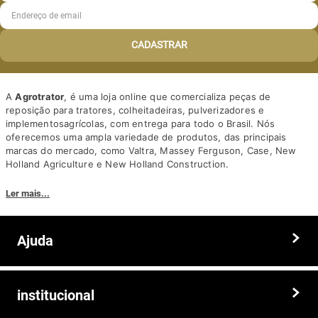
CADASTRAR
A
Agrotrator
, é uma loja online que comercializa peças de
reposição para tratores, colheitadeiras, pulverizadores e
implementosagrícolas, com entrega para todo o Brasil. Nós
oferecemos uma ampla variedade de produtos, das principais
marcas do mercado, como Valtra, Massey Ferguson, Case, New
Holland Agriculture e New Holland Construction.
Nosso diferencial está na qualidade dos produtos e nos preços
Ler mais...
competitivos. Nós também oferecemos um atendimento
personalizado, com equipe de profissionais altamente capacitados
para tirar dúvidas e auxiliar os clientes.
Ajuda
Somos a solução ideal para quem busca peças e acessórios agrícolas
de alta qualidade, preços competitivos e atendimento especializado.
Faça seu pedido hoje mesmo!
Trocas e devoluções
institucional
Prazos e entregas