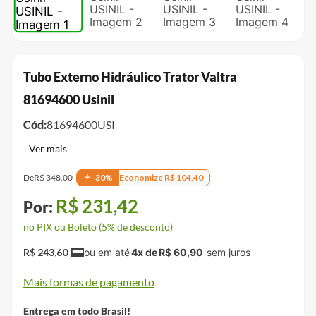
Tubo Externo Hidráulico Trator Valtra
81694600 Usinil
Cód:
81694600USI
De
R$
348
,
00
-
30
%
Economize
R$
104
,
40
R$
231
,
42
no PIX ou Boleto (5% de desconto)
R$
243
,
60
4
x de
R$
60
,
90
Mais formas de pagamento
Entrega em todo Brasil!