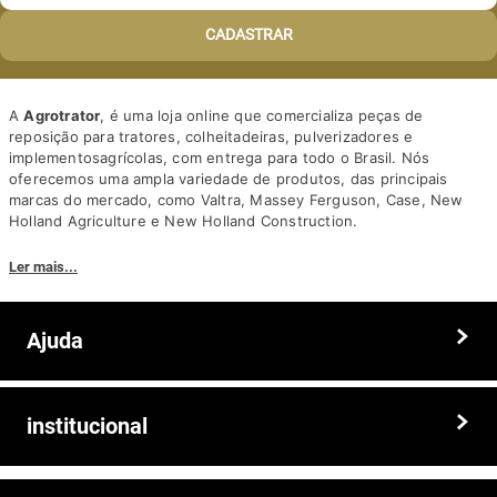
CADASTRAR
A
Agrotrator
, é uma loja online que comercializa peças de
reposição para tratores, colheitadeiras, pulverizadores e
implementosagrícolas, com entrega para todo o Brasil. Nós
oferecemos uma ampla variedade de produtos, das principais
marcas do mercado, como Valtra, Massey Ferguson, Case, New
Holland Agriculture e New Holland Construction.
Nosso diferencial está na qualidade dos produtos e nos preços
Ler mais...
competitivos. Nós também oferecemos um atendimento
personalizado, com equipe de profissionais altamente capacitados
para tirar dúvidas e auxiliar os clientes.
Ajuda
Somos a solução ideal para quem busca peças e acessórios agrícolas
de alta qualidade, preços competitivos e atendimento especializado.
Faça seu pedido hoje mesmo!
Trocas e devoluções
institucional
Prazos e entregas
Quem somos