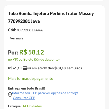
Tubo Bomba Injetora Perkins Trator Massey
770992081 Java
Cód:
70992081JAVA
R$
58
,
12
no PIX ou Boleto (5% de desconto)
R$
61
,
18
1
x de
R$
61
,
18
Mais formas de pagamento
Entrega em todo Brasil!
Informe seu CEP para ver opções de entrega.
Consultar CEP
Estoque:
14
Unidades