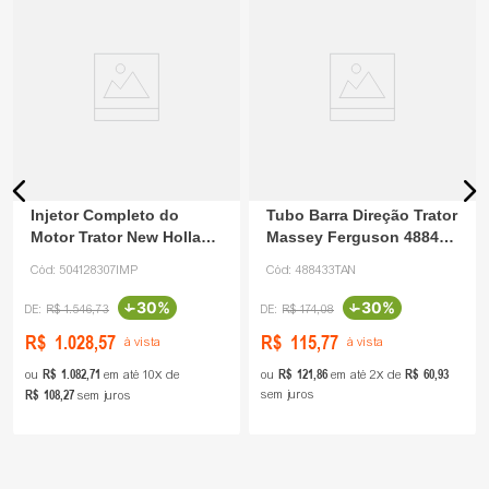
Injetor Completo do
Tubo Barra Direção Trator
Motor Trator New Holland
Massey Ferguson 488433
504128307 NOR
Tanaka
Cód:
504128307IMP
Cód:
488433TAN
-
30%
-
30%
R$
1
.
546
,
73
R$
174
,
08
R$
1
.
028
,
57
R$
115
,
77
à vista
à vista
R$
1
.
082
,
71
R$
121
,
86
R$
60
,
93
ou
em até
10
de
ou
em até
2
de
R$
108
,
27
sem juros
sem juros