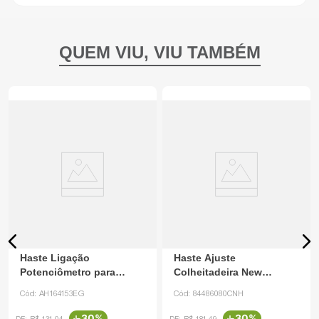
Haste Ligação
Haste Ajuste
Potenciômetro para
Colheitadeira New
Colheit John Deere
Holland 84486080 CNH
Cód:
AH164153EG
Cód:
84486080CNH
AH164153
-
30%
-
30%