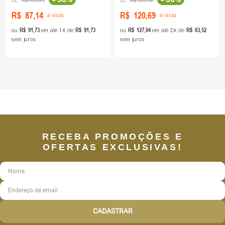
R$
131
,
04
R$
181
,
49
R$
87
,
14
R$
120
,
69
à vista
à vista
R$
91
,
73
R$
91
,
73
R$
127
,
04
R$
63
,
52
ou
em até
1
de
ou
em até
2
de
sem juros
sem juros
RECEBA PROMOÇÕES E
OFERTAS EXCLUSIVAS!
CADASTRAR