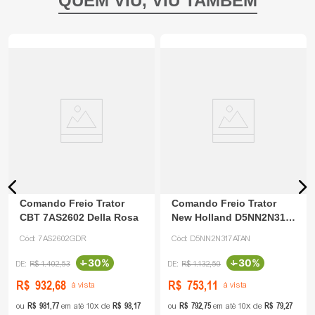
Comando Freio Trator
Comando Freio Trator
CBT 7AS2602 Della Rosa
New Holland D5NN2N317
Tanaka
Cód:
7AS2602GDR
Cód:
D5NN2N317ATAN
-
30%
-
30%
R$
1
.
402
,
53
R$
1
.
132
,
50
R$
932
,
68
R$
753
,
11
à vista
à vista
R$
981
,
77
R$
98
,
17
R$
792
,
75
R$
79
,
27
ou
em até
10
de
ou
em até
10
de