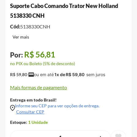
Suporte Cabo Comando Trator New Holland
5138330 CNH
Cód:
5138330CNH
R$
56
,
81
no PIX ou Boleto (5% de desconto)
R$
59
,
80
1
x de
R$
59
,
80
Mais formas de pagamento
Entrega em todo Brasil!
Informe seu CEP para ver opções de entrega.
Consultar CEP
Estoque:
1
Unidade