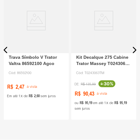
Trava Símbolo V Trator
Kit Decalque 275 Cabine
Valtra 86592100 Agco
Trator Massey T0243063
Tratormotos
Cód:
86592100
Cód:
T0243063TM
-
30%
R$
135
,
99
R$
2
,
47
à vista
R$
90
,
43
à vista
R$
2
,
60
Em até
1
de
sem juros
R$
95
,
19
R$
95
,
19
ou
em até
1
de
sem juros