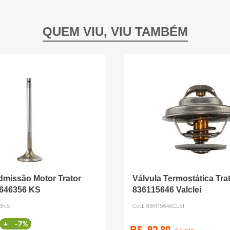
dmissão Motor Trator
Válvula Termostática Trat
6646356 KS
836115646 Valclei
56KS
Cód:
836115646CLEI
-
7%