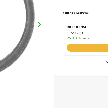
Outras marcas
RIOSULENSE
836647600
R$ 33,07
à vista
V