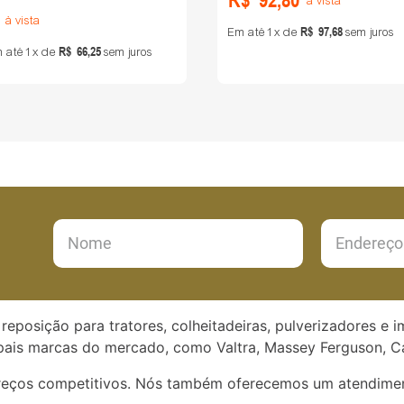
R$
92
,
80
à vista
à vista
R$
97
,
68
Em até
1
de
sem juros
R$
66
,
25
 até
1
de
sem juros
reposição para tratores, colheitadeiras, pulverizadores e 
ais marcas do mercado, como Valtra, Massey Ferguson, Ca
preços competitivos. Nós também oferecemos um atendimen