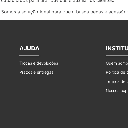
capacitados para tirar dúvidas e auxiliar os clientes.
Somos a solução ideal para quem busca peças e acessório
AJUDA
INSTIT
Trocas e devoluções
Quem somo
Prazos e entregas
Politica de
Termos de 
Nossos cup