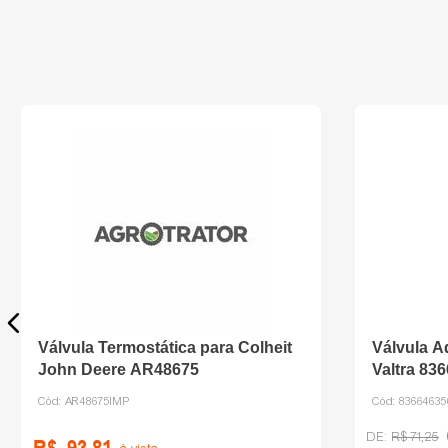
Válvula Termostática para Colheit
Válvula A
John Deere AR48675
Valtra 83
Cód:
AR48675IMP
Cód:
8366463
R$
71
,
25