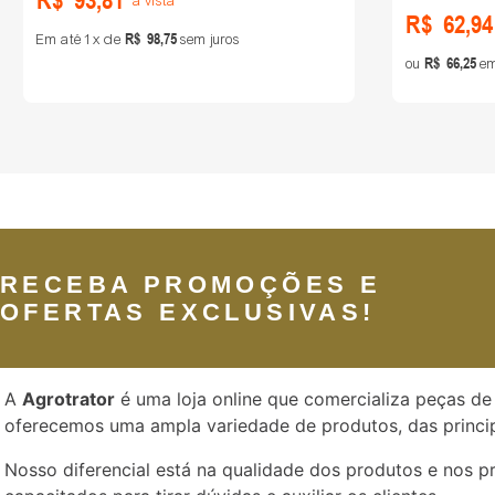
R$
93
,
81
à vista
R$
62
,
94
R$
98
,
75
Em até
1
de
sem juros
R$
66
,
25
ou
em
RECEBA PROMOÇÕES E
OFERTAS EXCLUSIVAS!
A
Agrotrator
é uma loja online que comercializa peças de 
oferecemos uma ampla variedade de produtos, das princip
Nosso diferencial está na qualidade dos produtos e nos 