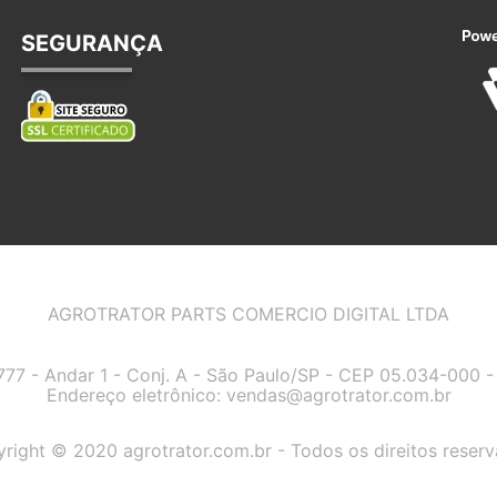
SEGURANÇA
AGROTRATOR PARTS COMERCIO DIGITAL LTDA
7777 - Andar 1 - Conj. A - São Paulo/SP - CEP 05.034-000
Endereço eletrônico:
vendas@agrotrator.com.br
right © 2020 agrotrator.com.br - Todos os direitos reser