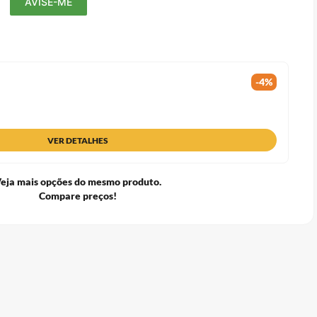
-
4
%
VER DETALHES
eja mais opções do mesmo produto.
Compare preços!