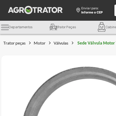
Enviar para:
Informe o CEP
Departamentos
Trator Peças
Cabin
Trator peças
Motor
Válvulas
Sede Válvula Motor