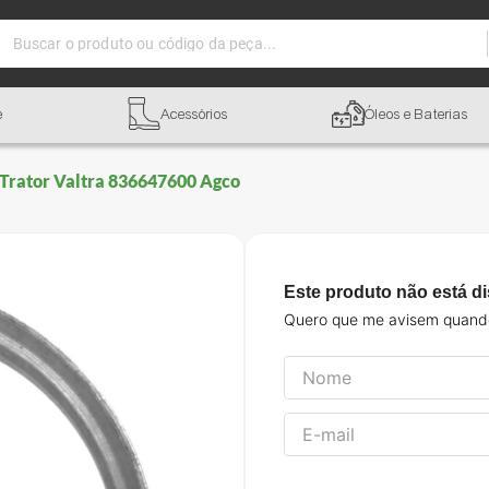
Buscar o produto ou código da peça...
e
Acessórios
Óleos e Baterias
 Trator Valtra 836647600 Agco
Este produto não está d