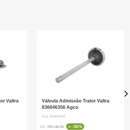
or Valtra
Válvula Admissão Trator Valtra
836646356 Agco
Cód:
836646356
-
30%
R$
145
,
38