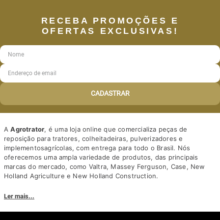
RECEBA PROMOÇÕES E
OFERTAS EXCLUSIVAS!
CADASTRAR
A
Agrotrator
, é uma loja online que comercializa peças de
reposição para tratores, colheitadeiras, pulverizadores e
implementosagrícolas, com entrega para todo o Brasil. Nós
oferecemos uma ampla variedade de produtos, das principais
marcas do mercado, como Valtra, Massey Ferguson, Case, New
Holland Agriculture e New Holland Construction.
Nosso diferencial está na qualidade dos produtos e nos preços
Ler mais...
competitivos. Nós também oferecemos um atendimento
personalizado, com equipe de profissionais altamente capacitados
para tirar dúvidas e auxiliar os clientes.