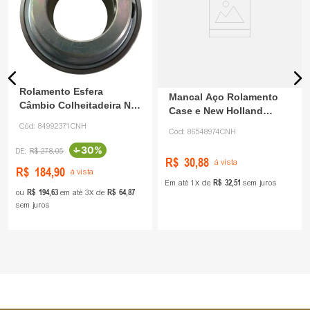
Rolamento Esfera
Mancal Aço Rolamento
Câmbio Colheitadeira NH
Case e New Holland
84992371 CNH
86548974 CNH
Cód:
84992371CNH
Cód:
86548974CNH
-
30%
R$
278
,
05
R$
30
,
88
à vista
R$
184
,
90
à vista
R$
32
,
51
Em até
1
de
sem juros
R$
194
,
63
R$
64
,
87
ou
em até
3
de
sem juros