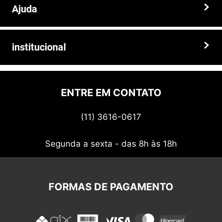
Ajuda
Somos a solução ideal para quem busca peças e acessórios agrícolas
de alta qualidade, preços competitivos e atendimento especializado.
Faça seu pedido hoje mesmo!
Trocas e devoluções
institucional
Prazos e entregas
Quem somos
Politica de privacidade
ENTRE EM CONTATO
Termos de uso
(11) 3616-0617
Nossos cupons
Segunda a sexta - das 8h às 18h
FORMAS DE PAGAMENTO