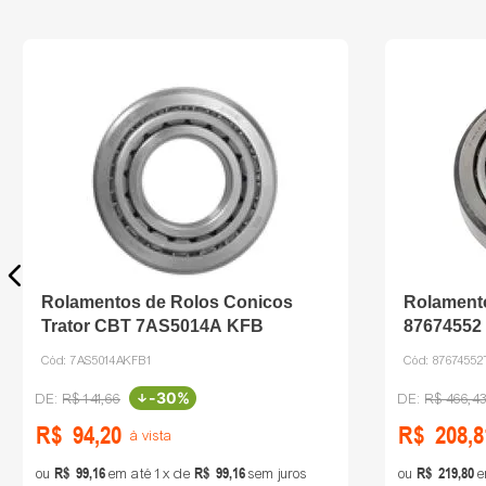
Rolamentos de Rolos Conicos
Rolamento
Trator CBT 7AS5014A KFB
87674552
Cód:
7AS5014AKFB1
Cód:
87674552
-
30%
R$
141
,
66
R$
466
,
4
R$
94
,
20
R$
208
,
8
à vista
R$
99
,
16
R$
99
,
16
R$
219
,
80
ou
em até
1
de
sem juros
ou
e