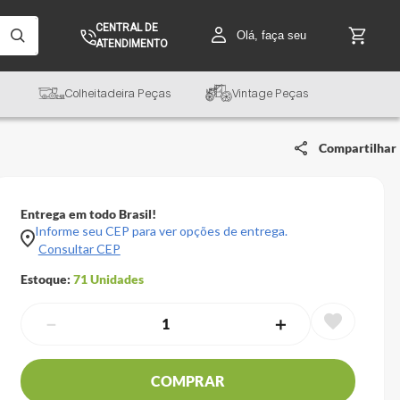
CENTRAL DE
Olá, faça seu
ATENDIMENTO
Colheitadeira Peças
Vintage Peças
Compartilhar
Entrega em todo Brasil!
Informe seu CEP para ver opções de entrega.
Consultar CEP
Estoque:
71
Unidades
－
＋
COMPRAR