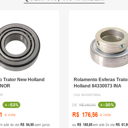
 Trator New Holland
Rolamento Esferas Trato
 NOR
Holland 84330073 INA
TK
Cód:
84330073INA
-
53%
-
30%
3
R$
265
,
50
1
R$
176
,
56
à vista
à vista
R$
54
,
95
R$
185
,
85
R$
61
,
9
m até
4
de
sem juros
ou
em até
3
de