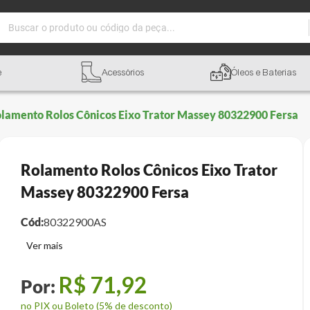
Buscar o produto ou código da peça...
e
Acessórios
Óleos e Baterias
lamento Rolos Cônicos Eixo Trator Massey 80322900 Fersa
Rolamento Rolos Cônicos Eixo Trator
Massey 80322900 Fersa
Cód:
80322900AS
R$
71
,
92
no PIX ou Boleto (5% de desconto)