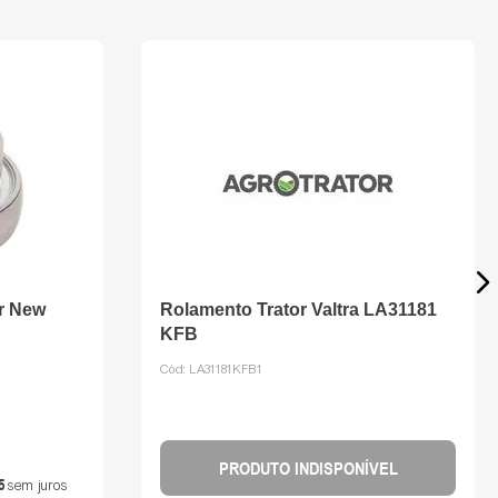
r New
Rolamento Trator Valtra LA31181
KFB
Cód:
LA31181KFB1
PRODUTO INDISPONÍVEL
5
sem juros