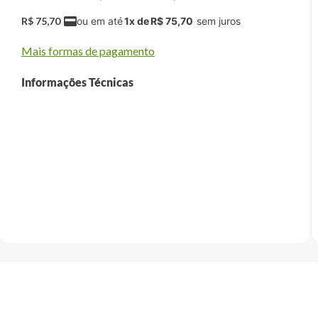
R$
75
,
70
1
x de
R$
75
,
70
Mais formas de pagamento
Informações Técnicas