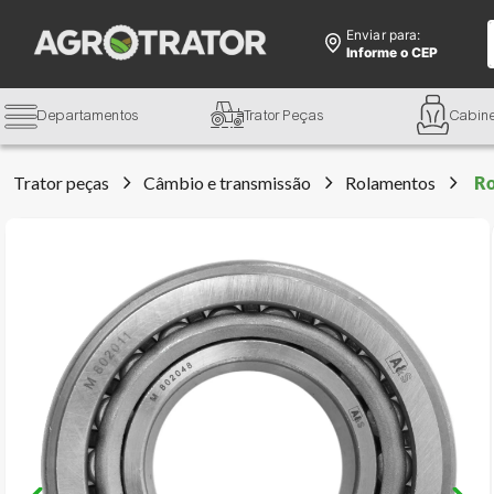
Enviar para:
Informe o CEP
Departamentos
Trator Peças
Cabin
Trator peças
Câmbio e transmissão
Rolamentos
Ro