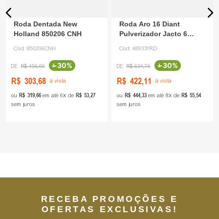
Roda Dentada New
Roda Aro 16 Diant
Holland 850206 CNH
Pulverizador Jacto 6
furos 489331 Rodaco
Cód:
850206CNH
Cód:
489331RD
-
30%
-
30%
R$
456
,
66
R$
634
,
76
R$
303
,
68
R$
422
,
11
à vista
à vista
R$
319
,
66
R$
53
,
27
R$
444
,
33
R$
55
,
54
ou
em até
6
de
ou
em até
8
de
sem juros
sem juros
RECEBA PROMOÇÕES E
OFERTAS EXCLUSIVAS!