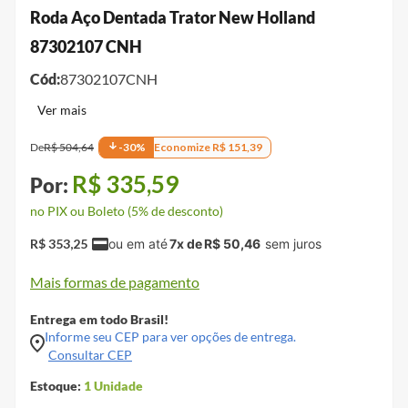
Roda Aço Dentada Trator New Holland
87302107 CNH
Cód:
87302107CNH
De
R$
504
,
64
-
30
%
Economize
R$
151
,
39
R$
335
,
59
no PIX ou Boleto (5% de desconto)
R$
353
,
25
7
x de
R$
50
,
46
Mais formas de pagamento
Entrega em todo Brasil!
Informe seu CEP para ver opções de entrega.
Consultar CEP
Estoque:
1
Unidade