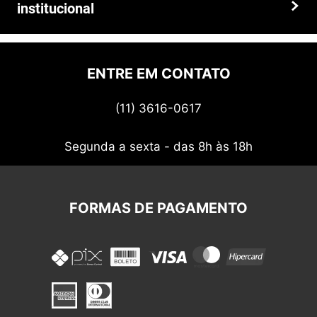
institucional
Prazos e entregas
Quem somos
Politica de privacidade
ENTRE EM CONTATO
Termos de uso
(11) 3616-0617
Nossos cupons
Segunda a sexta - das 8h às 18h
FORMAS DE PAGAMENTO