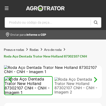
Produto ou código da peça...
Enviar para:
Informe o CEP
Pneus e rodas
Rodas
Aro de roda
Roda Aço Dentada Trator New Holland 87302107 CNH