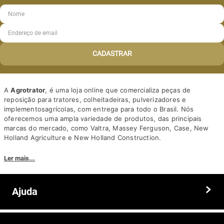
CADASTRAR
A
Agrotrator
, é uma loja online que comercializa peças de
reposição para tratores, colheitadeiras, pulverizadores e
implementosagrícolas, com entrega para todo o Brasil. Nós
oferecemos uma ampla variedade de produtos, das principais
marcas do mercado, como Valtra, Massey Ferguson, Case, New
Holland Agriculture e New Holland Construction.
Nosso diferencial está na qualidade dos produtos e nos preços
Ler mais...
competitivos. Nós também oferecemos um atendimento
personalizado, com equipe de profissionais altamente capacitados
para tirar dúvidas e auxiliar os clientes.
Ajuda
Somos a solução ideal para quem busca peças e acessórios agrícolas
de alta qualidade, preços competitivos e atendimento especializado.
Faça seu pedido hoje mesmo!
Trocas e devoluções