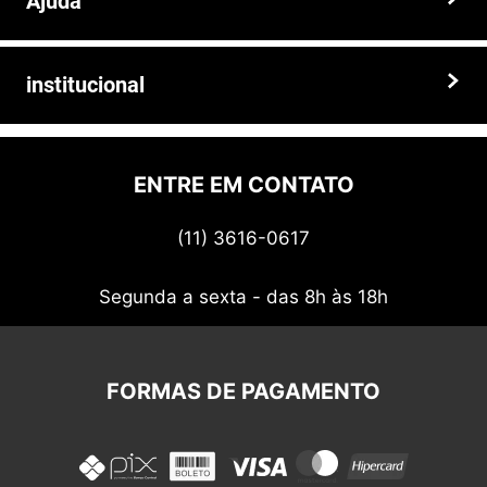
Ajuda
Somos a solução ideal para quem busca peças e acessórios agrícolas
de alta qualidade, preços competitivos e atendimento especializado.
Faça seu pedido hoje mesmo!
Trocas e devoluções
institucional
Prazos e entregas
Quem somos
Politica de privacidade
ENTRE EM CONTATO
Termos de uso
(11) 3616-0617
Nossos cupons
Segunda a sexta - das 8h às 18h
FORMAS DE PAGAMENTO