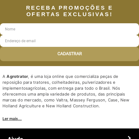
RECEBA PROMOÇÕES E
OFERTAS EXCLUSIVAS!
CADASTRAR
A
Agrotrator
, é uma loja online que comercializa peças de
reposição para tratores, colheitadeiras, pulverizadores e
implementosagrícolas, com entrega para todo o Brasil. Nós
oferecemos uma ampla variedade de produtos, das principais
marcas do mercado, como Valtra, Massey Ferguson, Case, New
Holland Agriculture e New Holland Construction.
Nosso diferencial está na qualidade dos produtos e nos preços
Ler mais...
competitivos. Nós também oferecemos um atendimento
personalizado, com equipe de profissionais altamente capacitados
para tirar dúvidas e auxiliar os clientes.