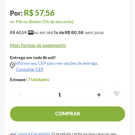
R$
57
,
56
no PIX ou Boleto (5% de desconto)
R$
60
,
59
1
x de
R$
60
,
59
Mais formas de pagamento
Entrega em todo Brasil!
Informe seu CEP para ver opções de entrega.
Consultar CEP
Estoque:
7
Unidades
－
＋
COMPRAR
Compra Garantida.
O produto certo na sua casa ou seu