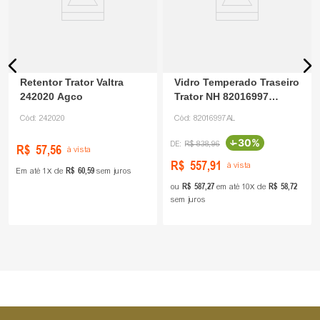
Retentor Trator Valtra
Vidro Temperado Traseiro
242020 Agco
Trator NH 82016997
Agroleite
Cód:
242020
Cód:
82016997AL
-
30%
R$
838
,
96
R$
57
,
56
à vista
R$
557
,
91
à vista
R$
60
,
59
Em até
1
de
sem juros
R$
587
,
27
R$
58
,
72
ou
em até
10
de
sem juros