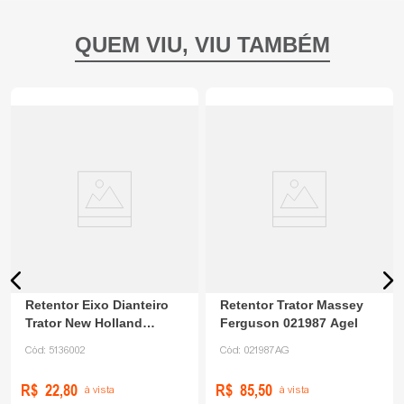
Retentor Eixo Dianteiro
Retentor Trator Massey
Trator New Holland
Ferguson 021987 Agel
5136002 Agel
Cód:
5136002
Cód:
021987AG
R$
22
,
80
R$
85
,
50
à vista
à vista