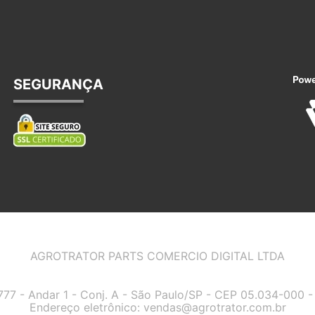
SEGURANÇA
AGROTRATOR PARTS COMERCIO DIGITAL LTDA
7777 - Andar 1 - Conj. A - São Paulo/SP - CEP 05.034-000
Endereço eletrônico:
vendas@agrotrator.com.br