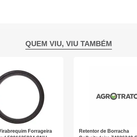
Virabrequim Forrageira
Retentor de Borracha