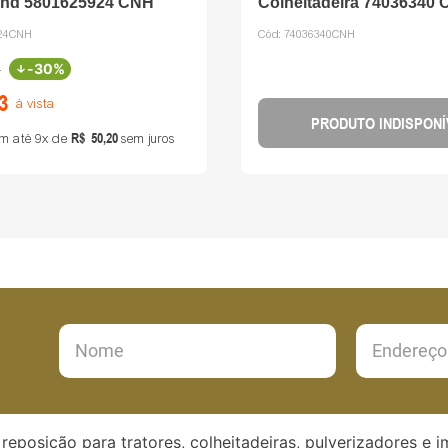
and 5801625924 CNH
Colheitadeira 74036340
924CNH
Cód:
74036340CNH
-
30%
6
3
à vista
PRODUTO INDISPONÍ
R$
50
,
20
m até
9
de
sem juros
reposição para tratores, colheitadeiras, pulverizadores e 