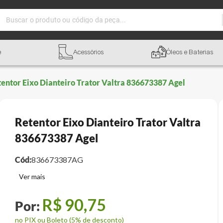
Buscar o produto ou código da peça...
e
Acessórios
Óleos e Baterias
entor Eixo Dianteiro Trator Valtra 836673387 Agel
Retentor Eixo Dianteiro Trator Valtra
836673387 Agel
Cód:
836673387AG
R$
90
,
75
no PIX ou Boleto (5% de desconto)