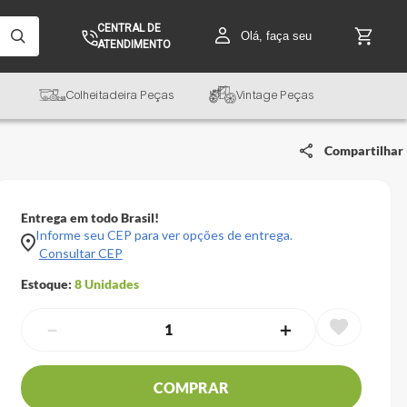
CENTRAL DE
Olá, faça seu
ATENDIMENTO
Colheitadeira Peças
Vintage Peças
Compartilhar
Entrega em todo Brasil!
Informe seu CEP para ver opções de entrega.
Consultar CEP
Estoque:
8
Unidades
－
＋
COMPRAR