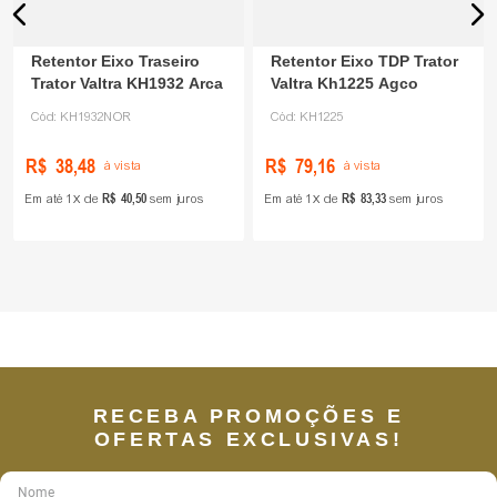
Retentor Eixo Traseiro
Retentor Eixo TDP Trator
Trator Valtra KH1932 Arca
Valtra Kh1225 Agco
Cód:
KH1932NOR
Cód:
KH1225
R$
38
,
48
R$
79
,
16
à vista
à vista
R$
40
,
50
R$
83
,
33
Em até
1
de
sem juros
Em até
1
de
sem juros
RECEBA PROMOÇÕES E
OFERTAS EXCLUSIVAS!