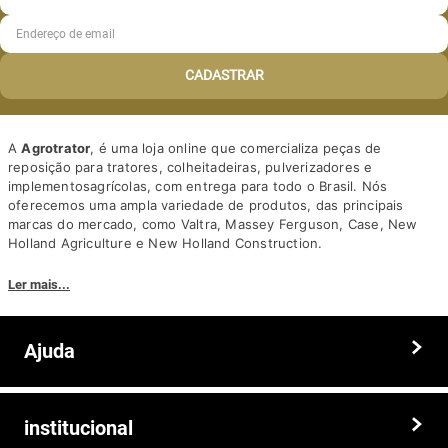
CADASTRAR
A
Agrotrator
, é uma loja online que comercializa peças de
reposição para tratores, colheitadeiras, pulverizadores e
implementosagrícolas, com entrega para todo o Brasil. Nós
oferecemos uma ampla variedade de produtos, das principais
marcas do mercado, como Valtra, Massey Ferguson, Case, New
Holland Agriculture e New Holland Construction.
Nosso diferencial está na qualidade dos produtos e nos preços
Ler mais...
competitivos. Nós também oferecemos um atendimento
personalizado, com equipe de profissionais altamente capacitados
para tirar dúvidas e auxiliar os clientes.
Ajuda
Somos a solução ideal para quem busca peças e acessórios agrícolas
de alta qualidade, preços competitivos e atendimento especializado.
Faça seu pedido hoje mesmo!
Trocas e devoluções
institucional
Prazos e entregas