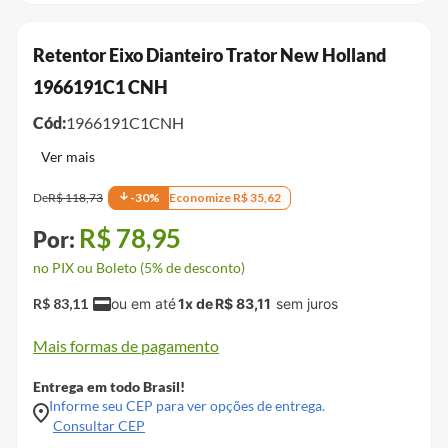
Retentor Eixo Dianteiro Trator New Holland
1966191C1 CNH
Cód:
1966191C1CNH
De
R$
118
,
73
-
30
%
Economize
R$
35
,
62
R$
78
,
95
no PIX ou Boleto (5% de desconto)
R$
83
,
11
1
x de
R$
83
,
11
Mais formas de pagamento
Entrega em todo Brasil!
Informe seu CEP para ver opções de entrega.
Consultar CEP