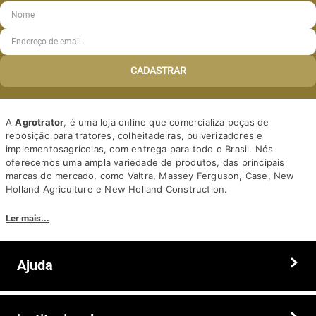
CADASTRAR
A
Agrotrator
, é uma loja online que comercializa peças de
reposição para tratores, colheitadeiras, pulverizadores e
implementosagrícolas, com entrega para todo o Brasil. Nós
oferecemos uma ampla variedade de produtos, das principais
marcas do mercado, como Valtra, Massey Ferguson, Case, New
Holland Agriculture e New Holland Construction.
Nosso diferencial está na qualidade dos produtos e nos preços
Ler mais...
competitivos. Nós também oferecemos um atendimento
personalizado, com equipe de profissionais altamente capacitados
para tirar dúvidas e auxiliar os clientes.
Ajuda
Somos a solução ideal para quem busca peças e acessórios agrícolas
de alta qualidade, preços competitivos e atendimento especializado.
Faça seu pedido hoje mesmo!
Trocas e devoluções