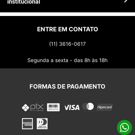
institucional
Prazos e entregas
Quem somos
Politica de privacidade
ENTRE EM CONTATO
Termos de uso
(11) 3616-0617
Nossos cupons
Segunda a sexta - das 8h às 18h
FORMAS DE PAGAMENTO