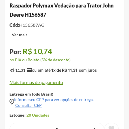
Raspador Polymax Vedação para Trator John
Deere H156587
Cód:
H156587AG
R$
10
,
74
no PIX ou Boleto (5% de desconto)
R$
11
,
31
1
x de
R$
11
,
31
Mais formas de pagamento
Entrega em todo Brasil!
Informe seu CEP para ver opções de entrega.
Consultar CEP
Estoque:
20
Unidades