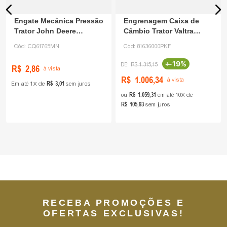
Engate Mecânica Pressão
Engrenagem Caixa de
Trator John Deere
Câmbio Trator Valtra
CQ61765
81636000 PKF
Cód:
CQ61765MN
Cód:
81636000PKF
-
19%
R$
1
.
315
,
15
R$
2
,
86
à vista
R$
1
.
006
,
34
à vista
R$
3
,
01
Em até
1
de
sem juros
R$
1
.
059
,
31
ou
em até
10
de
R$
105
,
93
sem juros
RECEBA PROMOÇÕES E
OFERTAS EXCLUSIVAS!