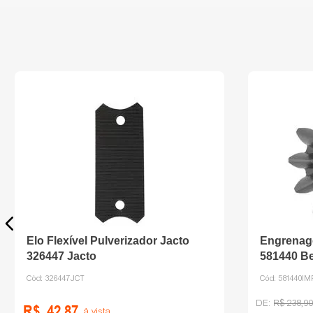
Elo Flexível Pulverizador Jacto
Engrenage
326447 Jacto
581440 Be
Cód:
326447JCT
Cód:
581440IM
R$
238
,
9
R$
42
,
87
à vista