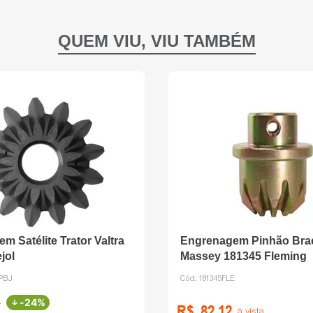
m Satélite Trator Valtra
Engrenagem Pinhão Braç
jol
Massey 181345 Fleming
PBJ
Cód:
181345FLE
-
24%
0
R$
82
,
12
à vista