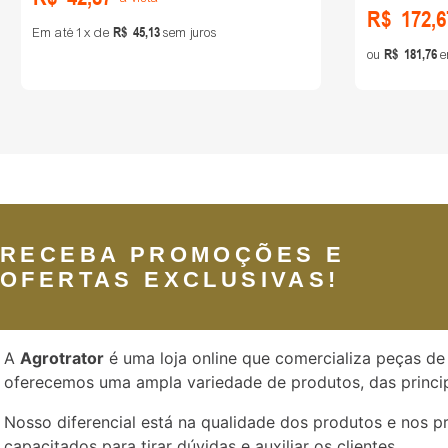
R$
172
,
6
R$
45
,
13
Em até
1
de
sem juros
R$
181
,
76
ou
e
RECEBA PROMOÇÕES E
OFERTAS EXCLUSIVAS!
A
Agrotrator
é uma loja online que comercializa peças de 
oferecemos uma ampla variedade de produtos, das princip
Nosso diferencial está na qualidade dos produtos e nos 
capacitados para tirar dúvidas e auxiliar os clientes.