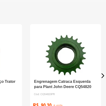
o Trator
Engrenagem Catraca Esquerda
para Plant John Deere CQ54820
Cód:
CQ54820PR
R$
90
,
30
à vista