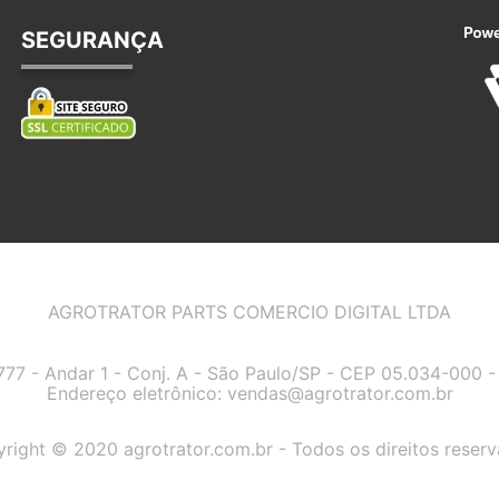
SEGURANÇA
AGROTRATOR PARTS COMERCIO DIGITAL LTDA
7777 - Andar 1 - Conj. A - São Paulo/SP - CEP 05.034-000
Endereço eletrônico:
vendas@agrotrator.com.br
right © 2020 agrotrator.com.br - Todos os direitos reser