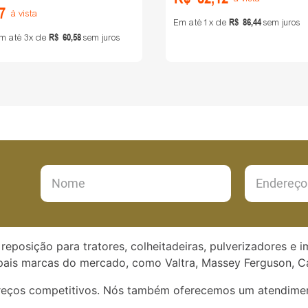
7
à vista
R$
86
,
44
Em até
1
de
sem juros
R$
60
,
58
m até
3
de
sem juros
reposição para tratores, colheitadeiras, pulverizadores e 
ais marcas do mercado, como Valtra, Massey Ferguson, Ca
preços competitivos. Nós também oferecemos um atendimen