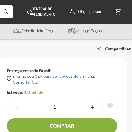
CENTRAL DE
Olá, faça seu
ATENDIMENTO
Colheitadeira Peças
Vintage Peças
Compartilhar
Entrega em todo Brasil!
Informe seu CEP para ver opções de entrega.
Consultar CEP
Estoque:
1
Unidade
－
＋
COMPRAR