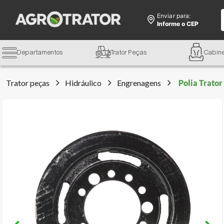
Enviar para:
Informe o CEP
Departamentos
Trator Peças
Cabin
Trator peças
Hidráulico
Engrenagens
Polia Trato