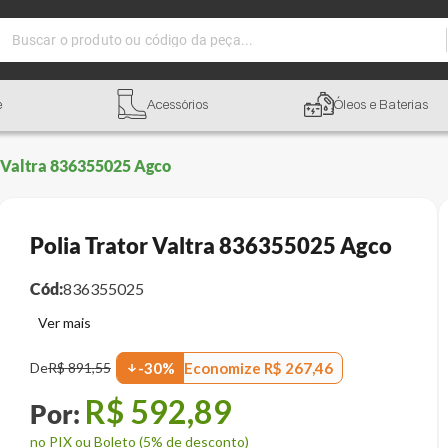
Buscar o produto ou código da peça...
e
Acessórios
Óleos e Baterias
r Valtra 836355025 Agco
Polia Trator Valtra 836355025 Agco
Cód:
836355025
Economize
R$
267
,
46
De
R$
891
,
55
-
30
%
R$
592
,
89
no PIX ou Boleto (5% de desconto)