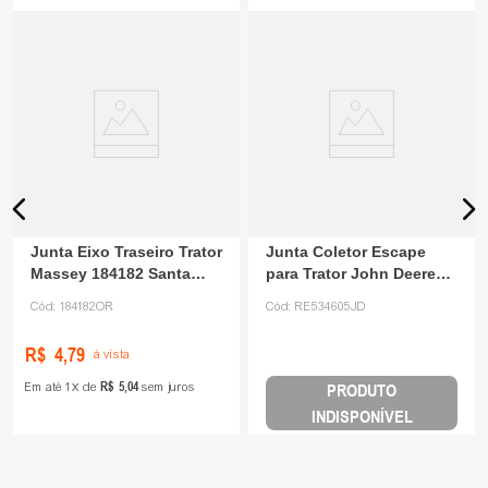
Junta Eixo Traseiro Trator
Junta Coletor Escape
Massey 184182 Santa
para Trator John Deere
Cruz
RE534605
Cód:
184182OR
Cód:
RE534605JD
R$
4
,
79
à vista
R$
5
,
04
Em até
1
de
sem juros
PRODUTO
INDISPONÍVEL