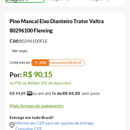
Pino Mancal Eixo Dianteiro Trator Valtra
80296100 Fleming
Cód:
80296100FLE
De
R$
135
,
56
-
30
%
Economize
R$
40
,
67
R$
90
,
15
no PIX ou Boleto (5% de desconto)
R$
94
,
89
1
x de
R$
94
,
89
Mais formas de pagamento
Entrega em todo Brasil!
Informe seu CEP para ver opções de entrega.
Consultar CEP