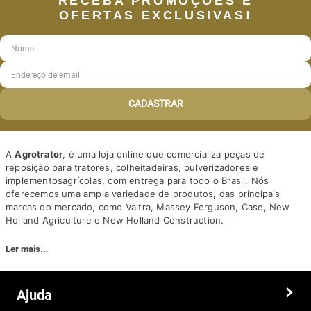
RECEBA PROMOÇÕES E
OFERTAS EXCLUSIVAS!
CADASTRAR
A
Agrotrator
, é uma loja online que comercializa peças de
reposição para tratores, colheitadeiras, pulverizadores e
implementosagrícolas, com entrega para todo o Brasil. Nós
oferecemos uma ampla variedade de produtos, das principais
marcas do mercado, como Valtra, Massey Ferguson, Case, New
Holland Agriculture e New Holland Construction.
Nosso diferencial está na qualidade dos produtos e nos preços
Ler mais...
competitivos. Nós também oferecemos um atendimento
personalizado, com equipe de profissionais altamente capacitados
para tirar dúvidas e auxiliar os clientes.
Ajuda
Somos a solução ideal para quem busca peças e acessórios agrícolas