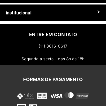
de alta qualidade, preços competitivos e atendimento especializado.
Faça seu pedido hoje mesmo!
Trocas e devoluções
institucional
Prazos e entregas
Quem somos
Politica de privacidade
ENTRE EM CONTATO
Termos de uso
(11) 3616-0617
Nossos cupons
Segunda a sexta - das 8h às 18h
FORMAS DE PAGAMENTO