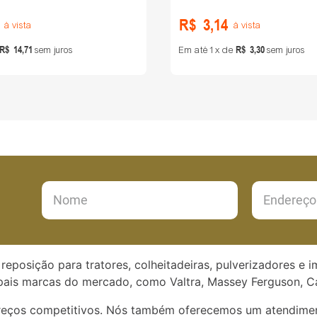
R$
3
,
14
à vista
à vista
R$
14
,
71
R$
3
,
30
sem juros
Em até
1
de
sem juros
reposição para tratores, colheitadeiras, pulverizadores e 
ais marcas do mercado, como Valtra, Massey Ferguson, Ca
preços competitivos. Nós também oferecemos um atendimen