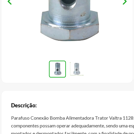
Descrição:
Parafuso Conexão Bomba Alimentadora Trator Valtra 112850 K
componentes possam operar adequadamente, sendo uma espéc
montados e desmontados facilmente, com a finalidade de pre