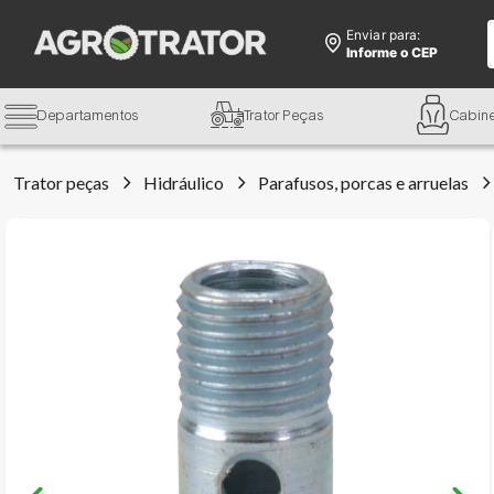
Enviar para:
Informe o CEP
Departamentos
Trator Peças
Cabin
Trator peças
Hidráulico
Parafusos, porcas e arruelas