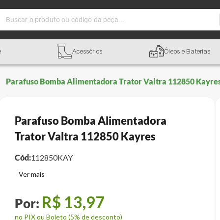
Buscar o produto ou código da peça...
e
Acessórios
Óleos e Baterias
Parafuso Bomba Alimentadora Trator Valtra 112850 Kayre
Parafuso Bomba Alimentadora
Trator Valtra 112850 Kayres
Cód:
112850KAY
R$
13
,
97
no PIX ou Boleto (5% de desconto)