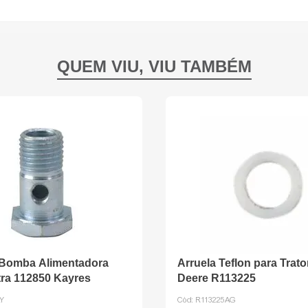
 Bomba Alimentadora
Arruela Teflon para Trat
ltra 112850 Kayres
Deere R113225
Y
Cód:
R113225AG