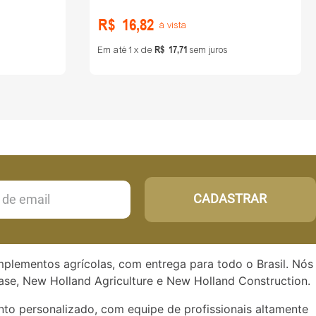
R$
16
,
82
à vista
R$
17
,
71
Em até
1
de
sem juros
CADASTRAR
implementos agrícolas, com entrega para todo o Brasil. Nós
se, New Holland Agriculture e New Holland Construction.
to personalizado, com equipe de profissionais altamente