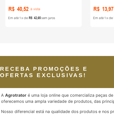
R$
40
,
52
R$
13
,
97
à vista
R$
42
,
65
Em até
1
de
sem juros
Em até
1
de
RECEBA PROMOÇÕES E
OFERTAS EXCLUSIVAS!
A
Agrotrator
é uma loja online que comercializa peças de 
oferecemos uma ampla variedade de produtos, das princip
Nosso diferencial está na qualidade dos produtos e nos 