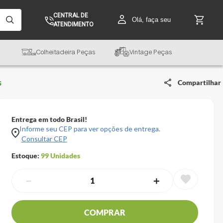
CENTRAL DE
Olá, faça seu
ATENDIMENTO
Colheitadeira Peças
Vintage Peças
s
Compartilhar
Entrega em todo Brasil!
Informe seu CEP para ver opções de entrega.
Consultar CEP
Estoque:
99
Unidades
－
＋
COMPRAR