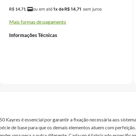
R$
14
,
71
1
x de
R$
14
,
71
Mais formas de pagamento
Informações Técnicas
ayres é essencial por garantir a fixação necessária aos sistemas
ie de base para que os demais elementos atuem com perfeição. 
nder uma peça a outra diferente. Cada um é fabricado especifica