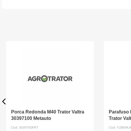
Porca Redonda M40 Trator Valtra
Parafuso
30397100 Metauto
Trator Va
Cód:
30397100FRT
Cód:
112850KA