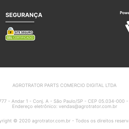
SEGURANÇA
AGROTRATOR PARTS COMERCIO DIGITAL LTDA
7777 - Andar 1 - Conj. A - São Paulo/SP - CEP 05.034-000
Endereço eletrônico:
vendas@agrotrator.com.br
right © 2020 agrotrator.com.br - Todos os direitos reser