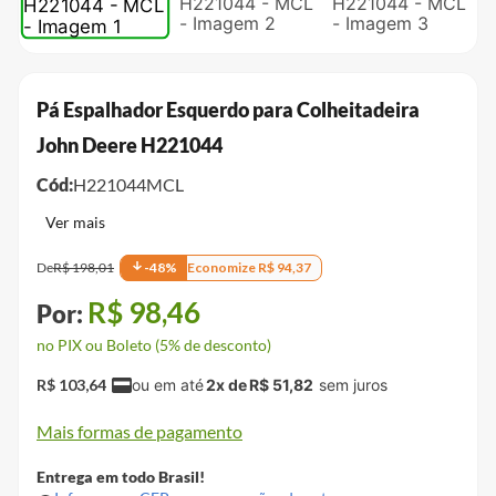
Pá Espalhador Esquerdo para Colheitadeira
John Deere H221044
Cód:
H221044MCL
De
R$
198
,
01
-
48
%
Economize
R$
94
,
37
R$
98
,
46
no PIX ou Boleto (5% de desconto)
R$
103
,
64
2
x de
R$
51
,
82
Mais formas de pagamento
Entrega em todo Brasil!