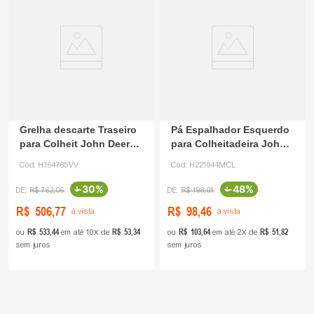
Grelha descarte Traseiro
Pá Espalhador Esquerdo
para Colheit John Deere
para Colheitadeira John
H164785
Deere H221044
Cód:
H164785VV
Cód:
H221044MCL
-
30%
-
48%
R$
762
,
06
R$
198
,
01
R$
506
,
77
R$
98
,
46
à vista
à vista
R$
533
,
44
R$
53
,
34
R$
103
,
64
R$
51
,
82
ou
em até
10
de
ou
em até
2
de
sem juros
sem juros