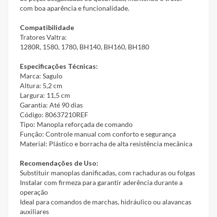
com boa aparência e funcionalidade.
Compatibilidade
Tratores Valtra:
1280R, 1580, 1780, BH140, BH160, BH180
Especificações Técnicas:
Marca: Sagulo
Altura: 5,2 cm
Largura: 11,5 cm
Garantia: Até 90 dias
Código: 80637210REF
Tipo: Manopla reforçada de comando
Função: Controle manual com conforto e segurança
Material: Plástico e borracha de alta resistência mecânica
Recomendações de Uso:
Substituir manoplas danificadas, com rachaduras ou folgas
Instalar com firmeza para garantir aderência durante a
operação
Ideal para comandos de marchas, hidráulico ou alavancas
auxiliares