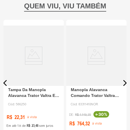
Tampa Da Manopla
Manopla Alavanca
Alavanca Trator Valtra E
Comando Trator Valtra
Massey 586250 Agco
83311410 Eraltractor
Cód:
586250
Cód:
83311410NOR
-
30%
R$
1
.
149
,
35
R$
22
,
31
à vista
R$
764
,
32
à vista
R$
23
,
48
Em até
1
de
sem juros