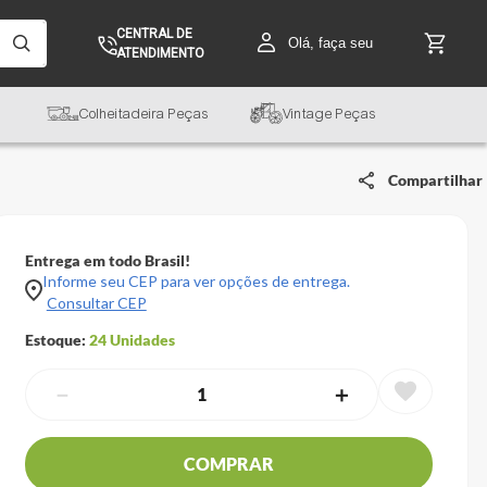
CENTRAL DE
Olá, faça seu
ATENDIMENTO
Colheitadeira Peças
Vintage Peças
Compartilhar
Entrega em todo Brasil!
Informe seu CEP para ver opções de entrega.
Consultar CEP
Estoque:
24
Unidades
－
＋
COMPRAR