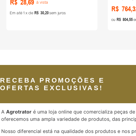
R$
28
,
69
à vista
R$
764
,
3
R$
30
,
20
Em até
1
de
sem juros
R$
804
,
55
ou
e
RECEBA PROMOÇÕES E
OFERTAS EXCLUSIVAS!
A
Agrotrator
é uma loja online que comercializa peças de 
oferecemos uma ampla variedade de produtos, das princip
Nosso diferencial está na qualidade dos produtos e nos 