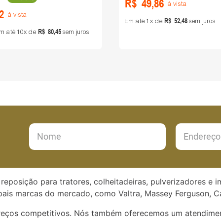
R$
49
,
86
à vista
2
à vista
R$
52
,
48
Em até
1
de
sem juros
R$
80
,
45
m até
10
de
sem juros
reposição para tratores, colheitadeiras, pulverizadores e 
ais marcas do mercado, como Valtra, Massey Ferguson, Ca
preços competitivos. Nós também oferecemos um atendimen