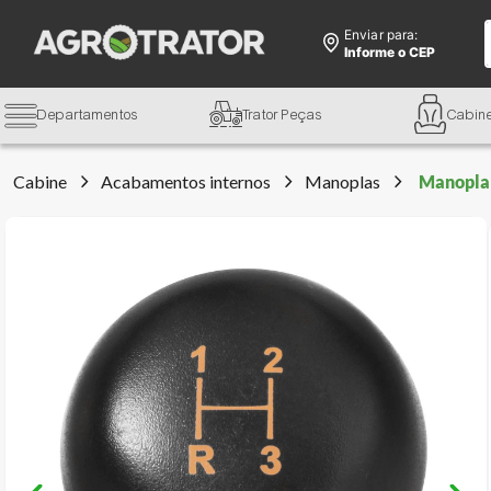
Enviar para:
Informe o CEP
Departamentos
Trator Peças
Cabin
Cabine
Acabamentos internos
Manoplas
Manopla 