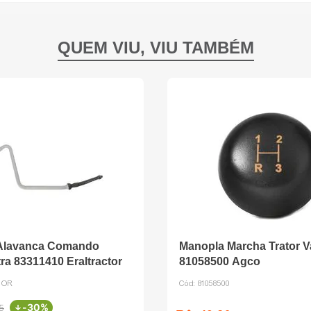
Alavanca Comando
Manopla Marcha Trator Va
tra 83311410 Eraltractor
81058500 Agco
0NOR
Cód:
81058500
-
30%
5