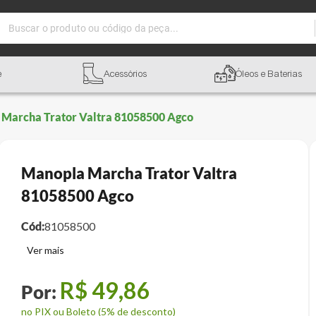
Buscar o produto ou código da peça...
e
Acessórios
Óleos e Baterias
Marcha Trator Valtra 81058500 Agco
Manopla Marcha Trator Valtra
81058500 Agco
Cód:
81058500
R$
49
,
86
no PIX ou Boleto (5% de desconto)