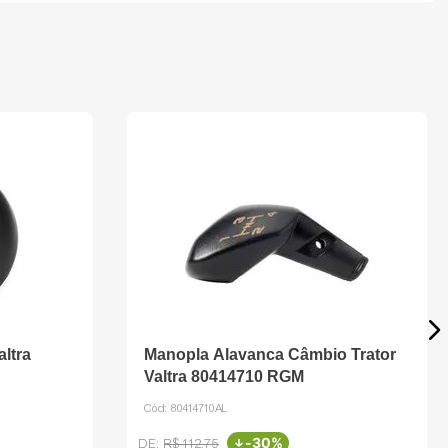
ltra
Manopla Alavanca Câmbio Trator
Valtra 80414710 RGM
Cód:
80414710AL
-
30%
R$
112
,
75