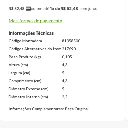
R$
52
,
48
1
x de
R$
52
,
48
Mais formas de pagamento
Informações Técnicas
Código Montadora
81058500
Códigos Alternativos do Item
217690
Peso Produto (kg)
0,105
Altura (cm)
4,3
Largura (cm)
5
Comprimento (cm)
4,3
Diâmetro Externo (cm)
5
Diâmetro Interno (cm)
2,2
Informações Complementares: Peça Original