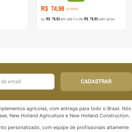
R$
74
,
98
à vista
R$
78
,
93
R$
78
,
93
ou
em até
1
de
sem juros
CADASTRAR
implementos agrícolas, com entrega para todo o Brasil. Nós
se, New Holland Agriculture e New Holland Construction.
to personalizado, com equipe de profissionais altamente