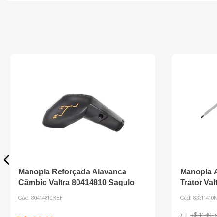
Manopla Reforçada Alavanca
Manopla 
Câmbio Valtra 80414810 Sagulo
Trator Val
Cód:
80414810REF
Cód:
8331141
R$
1
.
149
,
3