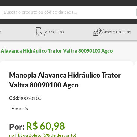
Buscar o produto ou código da peça...
e
Acessórios
Óleos e Baterias
Alavanca Hidráulico Trator Valtra 80090100 Agco
Manopla Alavanca Hidráulico Trator
Valtra 80090100 Agco
Cód:
80090100
R$
60
,
98
no PIX ou Boleto (5% de desconto)