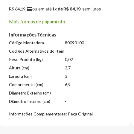
R$
64
,
19
1
x de
R$
64
,
19
Mais formas de pagamento
Informações Técnicas
Código Montadora
80090100
Códigos Alternativos do Item
Peso Produto (kg)
0,02
Altura (cm)
2,7
Largura (cm)
3
Comprimento (cm)
6,9
Diâmetro Externo (cm)
-
Diâmetro Interno (cm)
-
Informações Complementares: Peça Original