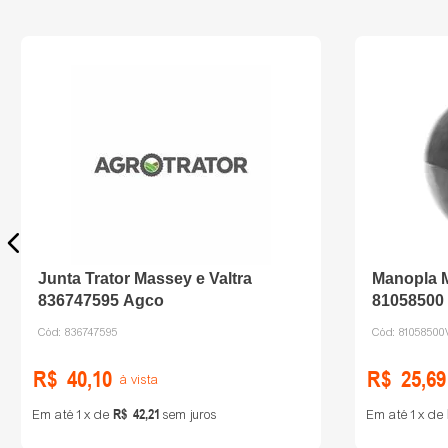
Junta Trator Massey e Valtra
Manopla M
836747595 Agco
81058500
Cód:
836747595
Cód:
81058500
R$
40
,
10
R$
25
,
69
à vista
R$
42
,
21
Em até
1
de
sem juros
Em até
1
de