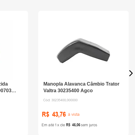
zida
Manopla Alavanca Câmbio Trator
90703
Valtra 30235400 Agco
Cód:
30235400,000000
R$
43
,
76
à vista
R$
46
,
06
Em até
1
de
sem juros