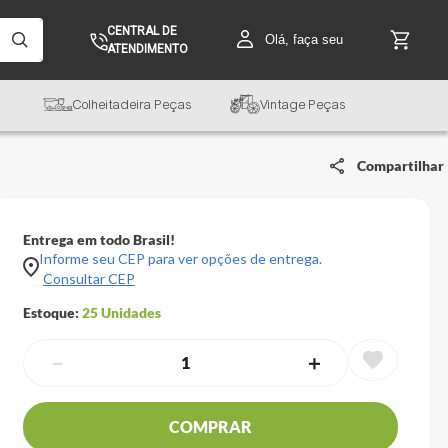
CENTRAL DE
Olá, faça seu
ATENDIMENTO
Colheitadeira Peças
Vintage Peças
Compartilhar
Entrega em todo Brasil!
Informe seu CEP para ver opções de entrega.
Consultar CEP
Estoque:
25
Unidades
－
＋
COMPRAR