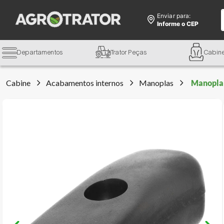
Enviar para:
Informe o CEP
Departamentos
Trator Peças
Cabin
Cabine
Acabamentos internos
Manoplas
Manopla 