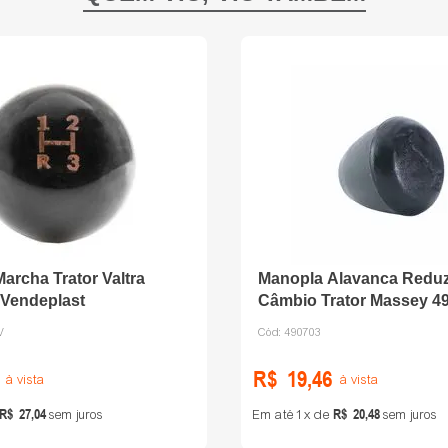
archa Trator Valtra
Manopla Alavanca Redu
 Vendeplast
Câmbio Trator Massey 4
Cabocar
V
Cód:
490703
R$
19
,
46
à vista
à vista
R$
27
,
04
R$
20
,
48
sem juros
Em até
1
de
sem juros