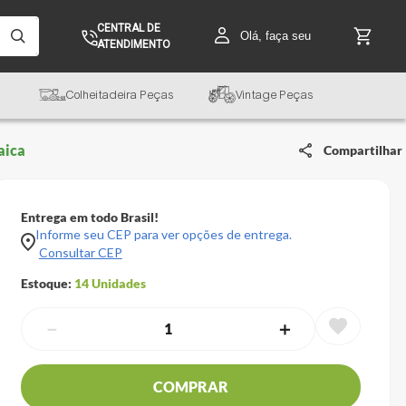
CENTRAL DE
Olá, faça seu
ATENDIMENTO
Colheitadeira Peças
Vintage Peças
aica
Compartilhar
Entrega em todo Brasil!
Informe seu CEP para ver opções de entrega.
Consultar CEP
Estoque:
14
Unidades
－
＋
COMPRAR