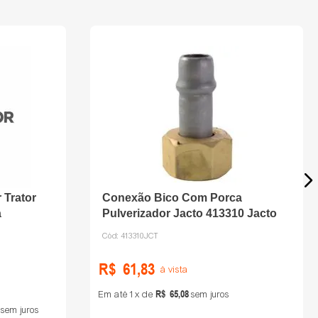
 Trator
Conexão Bico Com Porca
a
Pulverizador Jacto 413310 Jacto
Cód:
413310JCT
R$
61
,
83
à vista
R$
65
,
08
Em até
1
de
sem juros
sem juros