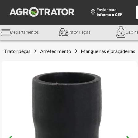
Enviar para:
Informe o CEP
Departamentos
Trator Peças
Cabin
Trator peças
Arrefecimento
Mangueiras e braçadeiras