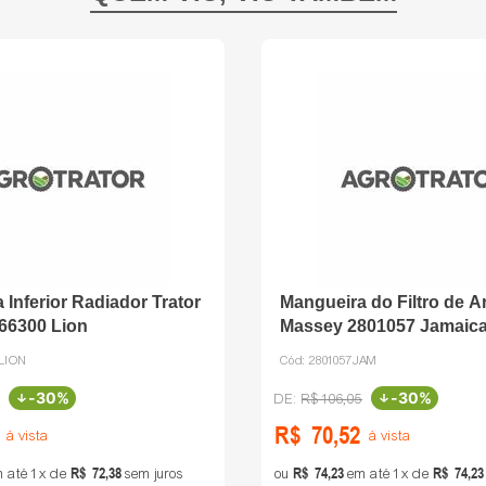
 Inferior Radiador Trator
Mangueira do Filtro de Ar
066300 Lion
Massey 2801057 Jamaic
0LION
Cód:
2801057JAM
-
30%
-
30%
R$
106
,
05
R$
70
,
52
à vista
à vista
R$
72
,
38
R$
74
,
23
R$
74
,
23
 até
1
de
sem juros
ou
em até
1
de