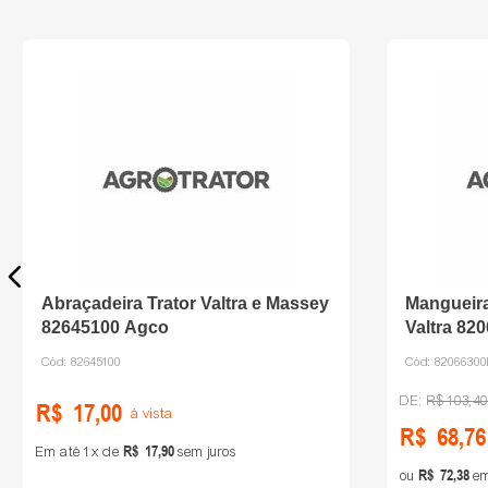
Abraçadeira Trator Valtra e Massey
Mangueira
82645100 Agco
Valtra 82
Cód:
82645100
Cód:
8206630
R$
103
,
40
R$
17
,
00
à vista
R$
68
,
76
R$
17
,
90
Em até
1
de
sem juros
R$
72
,
38
ou
em