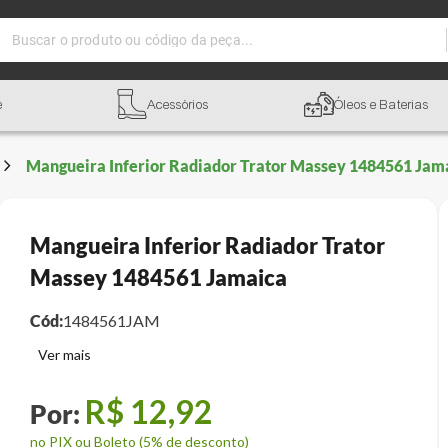
Buscar o produto ou código da peça...
e
Acessórios
Óleos e Baterias
Mangueira Inferior Radiador Trator Massey 1484561 Jam
Mangueira Inferior Radiador Trator
Massey 1484561 Jamaica
Cód:
1484561JAM
R$
12
,
92
no PIX ou Boleto (5% de desconto)