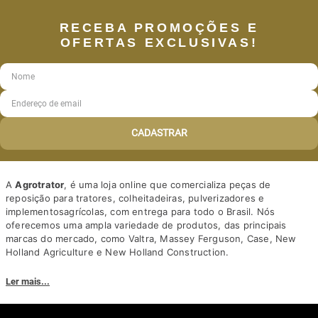
RECEBA PROMOÇÕES E
OFERTAS EXCLUSIVAS!
CADASTRAR
A
Agrotrator
, é uma loja online que comercializa peças de
reposição para tratores, colheitadeiras, pulverizadores e
implementosagrícolas, com entrega para todo o Brasil. Nós
oferecemos uma ampla variedade de produtos, das principais
marcas do mercado, como Valtra, Massey Ferguson, Case, New
Holland Agriculture e New Holland Construction.
Nosso diferencial está na qualidade dos produtos e nos preços
Ler mais...
competitivos. Nós também oferecemos um atendimento
personalizado, com equipe de profissionais altamente capacitados
para tirar dúvidas e auxiliar os clientes.