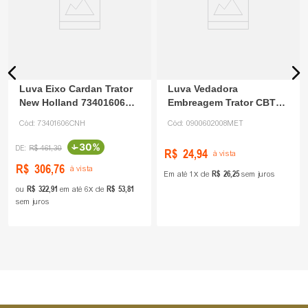
Luva Eixo Cardan Trator
Luva Vedadora
New Holland 73401606
Embreagem Trator CBT
CNH
0900602008 Metauto
Cód:
73401606CNH
Cód:
0900602008MET
-
30%
R$
461
,
30
R$
24
,
94
à vista
R$
306
,
76
à vista
R$
26
,
25
Em até
1
de
sem juros
R$
322
,
91
R$
53
,
81
ou
em até
6
de
sem juros