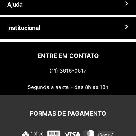
Ajuda
Somos a solução ideal para quem busca peças e acessórios agrícolas
de alta qualidade, preços competitivos e atendimento especializado.
Faça seu pedido hoje mesmo!
Trocas e devoluções
institucional
Prazos e entregas
Quem somos
Politica de privacidade
ENTRE EM CONTATO
Termos de uso
(11) 3616-0617
Nossos cupons
Segunda a sexta - das 8h às 18h
FORMAS DE PAGAMENTO