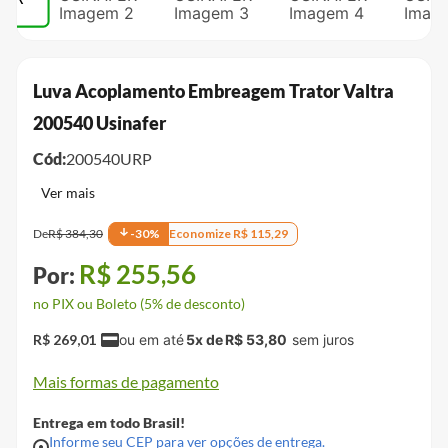
Luva Acoplamento Embreagem Trator Valtra
200540 Usinafer
Cód:
200540URP
De
R$
384
,
30
-
30
%
Economize
R$
115
,
29
R$
255
,
56
no PIX ou Boleto (5% de desconto)
R$
269
,
01
5
x de
R$
53
,
80
Mais formas de pagamento
Entrega em todo Brasil!
Informe seu CEP para ver opções de entrega.