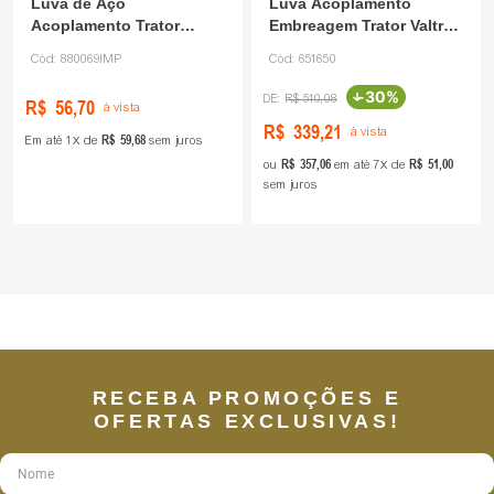
Luva de Aço
Luva Acoplamento
Acoplamento Trator
Embreagem Trator Valtra
Massey Ferguson 880069
651650 Agco
Cód:
880069IMP
Cód:
651650
NOR
-
30%
R$
510
,
08
R$
56
,
70
à vista
R$
339
,
21
à vista
R$
59
,
68
Em até
1
de
sem juros
R$
357
,
06
R$
51
,
00
ou
em até
7
de
sem juros
RECEBA PROMOÇÕES E
OFERTAS EXCLUSIVAS!