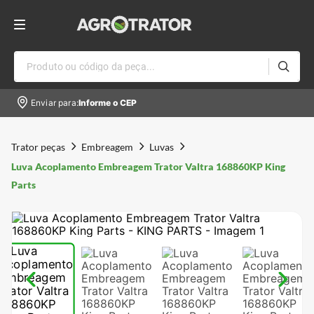
Produto ou código da peça...
Enviar para:
Informe o CEP
Trator peças
Embreagem
Luvas
Luva Acoplamento Embreagem Trator Valtra 168860KP King
Parts