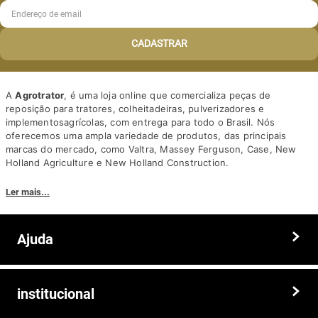
CADASTRAR
A
Agrotrator
, é uma loja online que comercializa peças de
reposição para tratores, colheitadeiras, pulverizadores e
implementosagrícolas, com entrega para todo o Brasil. Nós
oferecemos uma ampla variedade de produtos, das principais
marcas do mercado, como Valtra, Massey Ferguson, Case, New
Holland Agriculture e New Holland Construction.
Nosso diferencial está na qualidade dos produtos e nos preços
Ler mais...
competitivos. Nós também oferecemos um atendimento
personalizado, com equipe de profissionais altamente capacitados
para tirar dúvidas e auxiliar os clientes.
Ajuda
Somos a solução ideal para quem busca peças e acessórios agrícolas
de alta qualidade, preços competitivos e atendimento especializado.
Faça seu pedido hoje mesmo!
Trocas e devoluções
institucional
Prazos e entregas