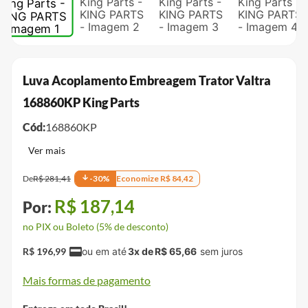
Luva Acoplamento Embreagem Trator Valtra
168860KP King Parts
Cód:
168860KP
De
R$
281
,
41
-
30
%
Economize
R$
84
,
42
R$
187
,
14
no PIX ou Boleto (5% de desconto)
R$
196
,
99
3
x de
R$
65
,
66
Mais formas de pagamento