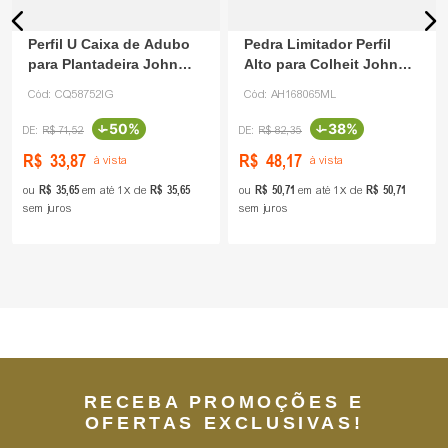
Perfil U Caixa de Adubo
Pedra Limitador Perfil
para Plantadeira John
Alto para Colheit John
Deere CQ58752
Deere AH168065
Cód:
CQ58752IG
Cód:
AH168065ML
-
50%
-
38%
R$
71
,
52
R$
82
,
35
R$
33
,
87
R$
48
,
17
à vista
à vista
R$
35
,
65
R$
35
,
65
R$
50
,
71
R$
50
,
71
ou
em até
1
de
ou
em até
1
de
sem juros
sem juros
RECEBA PROMOÇÕES E
OFERTAS EXCLUSIVAS!