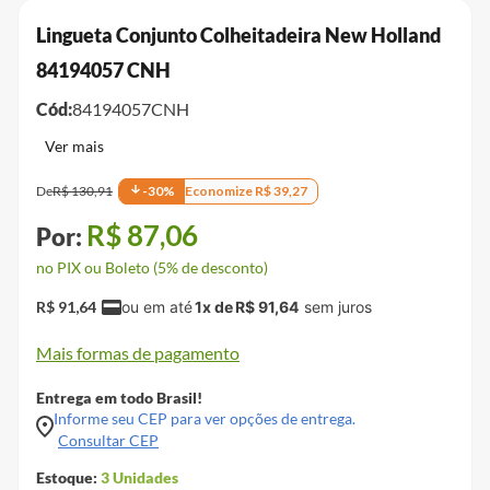
Lingueta Conjunto Colheitadeira New Holland
84194057 CNH
Cód:
84194057CNH
De
R$
130
,
91
-
30
%
Economize
R$
39
,
27
R$
87
,
06
no PIX ou Boleto (5% de desconto)
R$
91
,
64
1
x de
R$
91
,
64
Mais formas de pagamento
Entrega em todo Brasil!
Informe seu CEP para ver opções de entrega.
Consultar CEP
Estoque:
3
Unidades