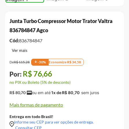
Junta Turbo Compressor Motor Trator Valtra
836784847 Agco
Cód:
836784847
De
R$
115
,
28
-
30
%
Economize
R$
34
,
58
R$
76
,
66
no PIX ou Boleto (5% de desconto)
R$
80
,
70
1
x de
R$
80
,
70
Mais formas de pagamento
Entrega em todo Brasil!
Informe seu CEP para ver opções de entrega.
Consultar CEP