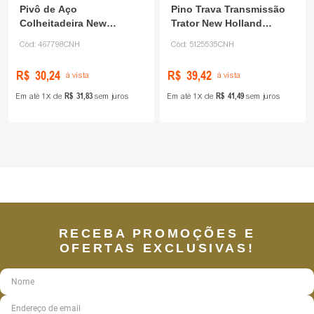
Pivô de Aço
Pino Trava Transmissão
Colheitadeira New
Trator New Holland
Holland 467798 CNH
5125535 CNH
Cód:
467798CNH
Cód:
5125535CNH
R$
30
,
24
R$
39
,
42
à vista
à vista
R$
31
,
83
R$
41
,
49
Em até
1
de
sem juros
Em até
1
de
sem juros
RECEBA PROMOÇÕES E
OFERTAS EXCLUSIVAS!