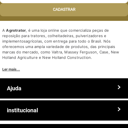
CADASTRAR
A
Agrotrator
, é uma loja online que comercializa peças de
reposição para tratores, colheitadeiras, pulverizadores e
implementosagrícolas, com entrega para todo o Brasil. Nós
oferecemos uma ampla variedade de produtos, das principais
marcas do mercado, como Valtra, Massey Ferguson, Case, New
Holland Agriculture e New Holland Construction.
Nosso diferencial está na qualidade dos produtos e nos preços
Ler mais...
competitivos. Nós também oferecemos um atendimento
personalizado, com equipe de profissionais altamente capacitados
para tirar dúvidas e auxiliar os clientes.
Ajuda
Somos a solução ideal para quem busca peças e acessórios agrícolas
de alta qualidade, preços competitivos e atendimento especializado.
Faça seu pedido hoje mesmo!
Trocas e devoluções
institucional
Prazos e entregas
Quem somos